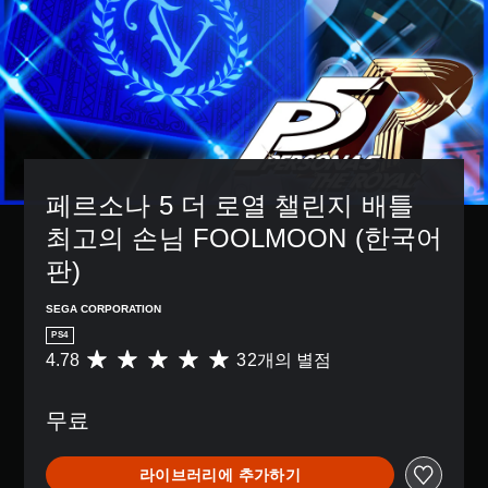
페르소나 5 더 로열 챌린지 배틀 
최고의 손님 FOOLMOON (한국어
판)
SEGA CORPORATION
PS4
4.78
32개의 별점
총
3
2
무료
별
점
으
라이브러리에 추가하기
로