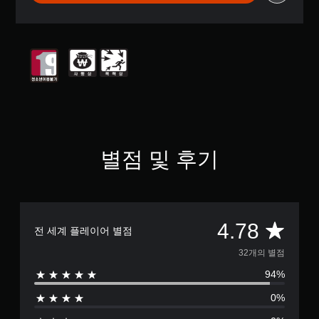
부
터
5
개
별
중
평
균
4
.
7
8
별점 및 후기
개
별
총
4.78
전 세계 플레이어 별점
3
32개의 별점
94%
2
0%
별