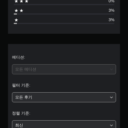
0%
점
3%
으
3%
로
부
터
5
에디션:
개
모든 에디션
별
필터 기준:
중
모든 후기
평
균
정렬 기준:
4
최신