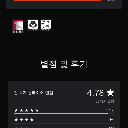
부
터
5
개
별
중
평
균
4
.
7
8
별점 및 후기
개
별
총
4.78
전 세계 플레이어 별점
3
32개의 별점
94%
2
0%
별