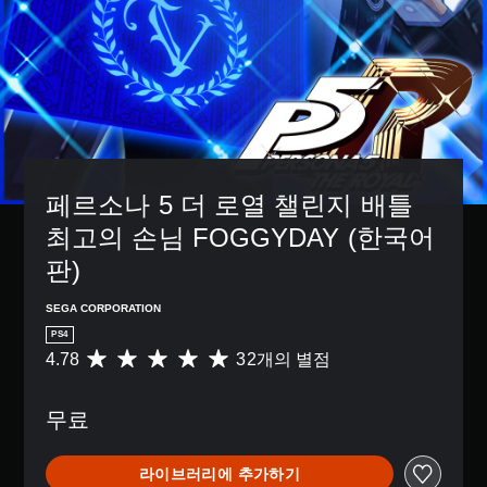
페르소나 5 더 로열 챌린지 배틀 
최고의 손님 FOGGYDAY (한국어
판)
SEGA CORPORATION
PS4
4.78
32개의 별점
총
3
2
무료
별
점
으
라이브러리에 추가하기
로