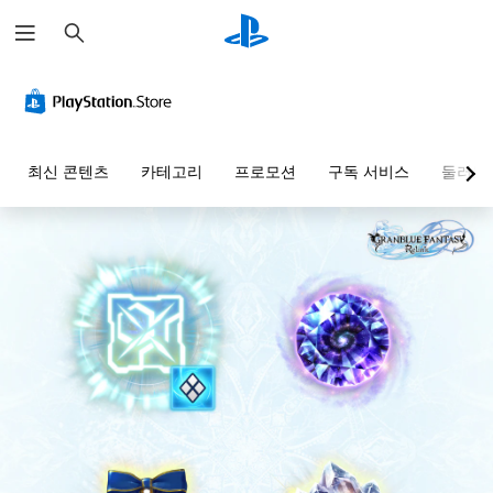
검
색
음
자
컨
조
빠
량
막
트
정
른
컨
(
롤
가
대
트
기
러
능
화
롤
본
리
한
다
최신 콘텐츠
카테고리
프로모션
구독 서비스
둘러보
)
매
난
른
개
핑
이
플
별
게
(
도
레
적
임
이
으
기
(
에
어
로
주
본
고
와
오
요
)
급
미
디
스
)
사
리
오
토
전
게
설
음
리
설
임
정
량
및
정
을
된
을
캐
된
플
단
낮
릭
레
레
어
추
터
이
이
,
고
와
아
하
문
음
관
웃
는
구
소
련
옵
데
또