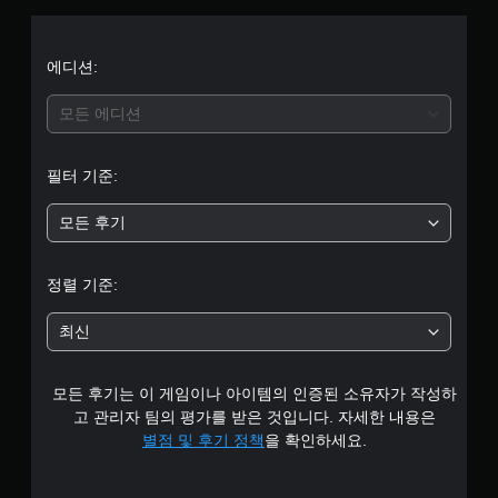
컨
리
5
트
얼
롤
리
개
에디션:
없
마
이
인
별
모든 에디션
플
더
레
중
언
이
제
필터 기준:
가
평
든
능
지
모든 후기
균
게
게
임
임
5
을
플
정렬 기준:
플
레
개
레
이
최신
이
튜
별
할
토
때
리
모든 후기는 이 게임이나 아이템의 인증된 소유자가 작성하
모
얼
션
을
고 관리자 팀의 평가를 받은 것입니다. 자세한 내용은
컨
검
별점 및 후기 정책
을 확인하세요.
트
토
롤
할
을
수