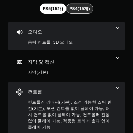
도
됩
PS5(15개)
PS4(15개)
게
니
임
다
일
.
시
오디오
정
컨
지
음량 컨트롤, 3D 오디오
트
게
롤
임
러
플
진
자막 및 캡션
레
동
이
없
자막(기본)
또
이
는
플
영
레
상
컨트롤
이
시
청
가
컨트롤러 리매핑(기본), 조정 가능한 스틱 반
중
능
전(기본), 모션 컨트롤 없이 플레이 가능, 터
에
치 컨트롤 없이 플레이 가능, 컨트롤러 진동
컨
언
트
없이 플레이 가능, 적응형 트리거 효과 없이
제
롤
플레이 가능
든
러
지