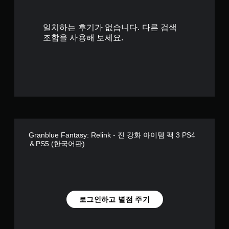
사
있
용
습
하
니
일치하는 후기가 없습니다. 다른 검색
지
다
조합을 사용해 보세요.
않
.
아
도
연
됩
습
니
모
다
드
.
게
임
터
진
치
Granblue Fantasy: Relink - 진 강화 아이템 팩 3 PS4
행
컨
＆PS5 (한국어판)
결
트
과
롤
에
없
영
이
향
플
을
로그인하고 별점 주기
미
레
치
이
지
가