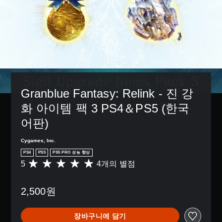
거
된
션
도
는
할
자
으
움
아
수
막
로
이
이
있
만
컨
되
콘
습
포
트
도
을
니
함
롤
록
주
다
됩
을
도
고
.
니
변
전
받
다
경
수
으
.
3
하
준
면
Granblue Fantasy: Relink - 진 강
D
거
을
서
나
화 아이템 팩 3 PS4＆PS5 (한국
오
사
더
,
용
디
욱
어판)
일
자
편
오
부
지
리
사
컨
Cygames, Inc.
정
하
방
트
하
게
PS4
PS5
PS5 PRO 성능 향상
에
롤
거
커
5
4개의 별점
총
서
재
나
뮤
4
소
배
다
니
별
리
치
양
케
2,500원
점
가
옵
한
이
으
들
션
지
션
로
리
을
원
할
장바구니에 담기
부
도
이
기