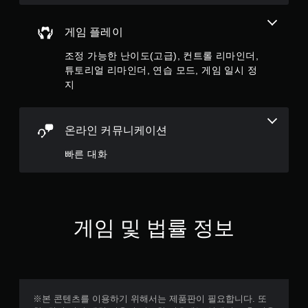
진
게
동
임
게임 플레이
/
을
햅
일
조정 가능한 난이도(고급), 컨트롤 리마인더,
틱
시
튜토리얼 리마인더, 연습 모드, 게임 일시 정
피
정
드
지
지
백
할
을
수
켜
있
온라인 커뮤니케이션
지
습
않
니
빠른 대화
고
다
도
(
게
오
임
프
을
라
플
게임 및 법률 정보
인
레
플
이
레
할
이
수
에
있
서
습
만
※본 콘텐츠를 이용하기 위해서는 제품판이 필요합니다. 또
니