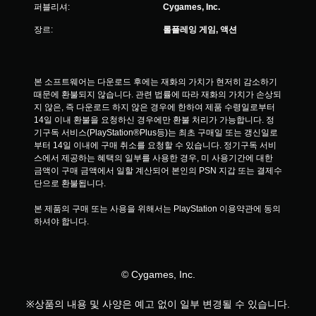
적
퍼블리셔:
Cygames, Inc.
응
장르:
롤플레잉 게임, 액션
형
저
항
기
능
본 소프트웨어는 다운로드 후에는 재화의 가치가 현저히 감소하기 
을
때문에 환불되지 않습니다. 관련 법률에 따라 재화의 가치가 손상되
켜
지 않은, 즉 다운로드 하지 않은 경우에 한하여 제품 수령일로부터 
지
14일 이내 환불을 요청하신 경우에만 환불 처리가 가능합니다. 정
않
기구독 서비스(PlayStation®Plus등)는 최초 구매일 또는 갱신일로
고
부터 14일 이내에 구매 취소를 요청할 수 있습니다. 정기구독 서비
도
스에서 제공하는 혜택의 일부를 사용한 경우, 미 사용기간에 대한 
게
금액이 구매 금액에서 일할 계산되어 본인의 PSN 지갑 또는 결제수
임
단으로 환불됩니다.
을
플
본 제품의 구매 또는 사용을 위해서는 PlayStation 이용약관에 동의
레
하셔야 합니다.
이
할
수
있
© Cygames, Inc.
습
니
※상품의 내용 및 사양은 예고 없이 일부 변경될 수 있습니다.
다