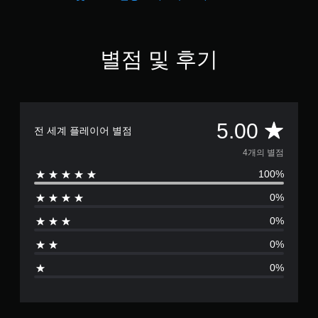
인
스
틱
더
을
언
반
제
별점 및 후기
전
든
시
지
킬
게
수
임
있
컨
는
총
5.00
트
전 세계 플레이어 별점
일
롤
부
4
을
4개의 별점
옵
검
션
100%
별
토
이
할
제
0%
수
점
공
있
0%
됩
습
으
니
니
0%
다
다
로
.
.
0%
부
모
튜
션
터
토