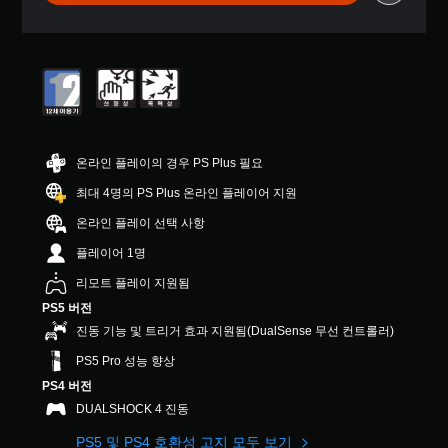
수
터
록
용
능
있
5
오
할
을
습
개
디
수
개
니
별
오
있
별
다
중
출
습
적
.
평
력
니
으
균
을
다
로
5
설
.
활
개
정
성
온라인 플레이의 경우 PS Plus 필요
별
할
화
조
수
최대 4명의 PS Plus 온라인 플레이어 지원
할
정
있
수
온라인 플레이 선택 사항
습
가
있
니
능
습
플레이어 1명
다
한
니
.
리모트 플레이 지원됨
스
다
.
틱
PS5 버전
반
진동 기능 및 트리거 효과 지원됨(DualSense 무선 컨트롤러)
전
컨
PS5 Pro 성능 향상
(
트
PS4 버전
기
롤
본
DUALSHOCK 4 진동
리
)
마
PS5 및 PS4 호환성 고지 모두 보기