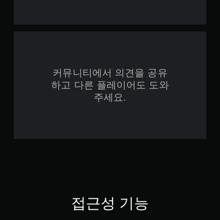
않
능
는
게
자
임
유
을
로
플
운
레
환
이
경
커뮤니티에서 의견을 공유
할
에
때
서
하고 다른 플레이어도 도와
터
플
주세요.
치
레
기
이
반
방
의
법
컨
을
트
연
롤
습
을
할
사
수
용
있
하
습
지
니
접근성 기능
않
다
아
.