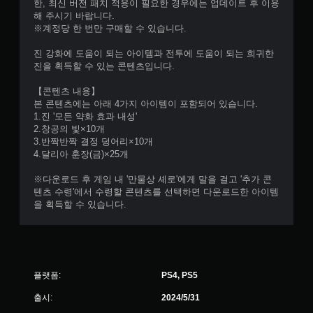
가
한, 최신 버전 패치 적용이 필요한 경우에는 업데이트 후 이용
다
능
해 주시기 바랍니다.
.
)
※계정당 한 번만 구매할 수 있습니다.
.
진 강화에 도움이 되는 아이템과 전투에 도움이 되는 희귀한
적
진을 획득할 수 있는 콘텐츠입니다.
응
형
【콘텐츠 내용】
트
본 콘텐츠에는 아래 4가지 아이템이 포함되어 있습니다.
리
1.진 '모든 약화 효과 내성'
거
2.창공의 빛×10개
효
3.반짝반짝 결정 덩어리×10개
과
4.달리아 훈장(금)×25개
없
※다운로드 후 게임 내 '만물상 셰로'에게 말을 걸고 '추가 콘
이
텐츠 수령'에서 수령할 콘텐츠를 선택하면 다운로드한 아이템
플
을 획득할 수 있습니다.
레
이
가
능
트
플랫폼:
PS4, PS5
리
거
출시:
2024/5/31
에