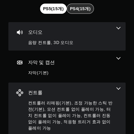
도
됩
PS5(15개)
PS4(15개)
게
니
임
다
일
.
시
오디오
정
컨
지
음량 컨트롤, 3D 오디오
트
게
롤
임
러
플
진
자막 및 캡션
레
동
이
없
자막(기본)
또
이
는
플
영
레
상
컨트롤
이
시
청
가
컨트롤러 리매핑(기본), 조정 가능한 스틱 반
중
능
전(기본), 모션 컨트롤 없이 플레이 가능, 터
에
치 컨트롤 없이 플레이 가능, 컨트롤러 진동
컨
언
트
없이 플레이 가능, 적응형 트리거 효과 없이
제
롤
플레이 가능
든
러
지