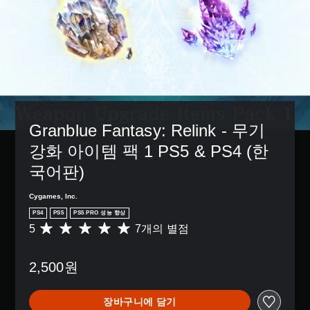
거
된
션
도
는
할
자
으
움
아
수
막
로
이
이
있
만
컨
되
콘
습
포
트
도
을
니
함
롤
록
주
다
됩
을
도
고
.
니
변
전
받
다
경
수
으
.
3
하
준
면
Granblue Fantasy: Relink - 무기 
D
거
을
서
나
강화 아이템 팩 1 PS5 & PS4 (한
오
사
더
,
용
디
욱
국어판)
일
자
편
오
부
지
리
사
컨
Cygames, Inc.
정
하
방
트
하
게
PS4
PS5
PS5 PRO 성능 향상
에
롤
거
커
5
7개의 별점
총
서
재
나
뮤
7
소
배
다
니
별
리
치
양
케
2,500원
점
가
옵
한
이
으
들
션
지
션
로
리
을
원
할
장바구니에 담기
부
도
이
기