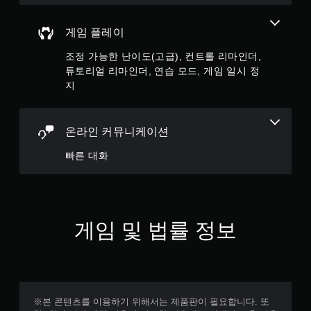
진
게
동
임
게임 플레이
/
을
햅
일
조정 가능한 난이도(고급), 컨트롤 리마인더,
틱
시
튜토리얼 리마인더, 연습 모드, 게임 일시 정
피
정
드
지
지
백
할
을
수
켜
있
온라인 커뮤니케이션
지
습
않
니
빠른 대화
고
다
도
(
게
오
임
프
을
라
플
게임 및 법률 정보
인
레
플
이
레
할
이
수
에
있
서
습
만
※본 콘텐츠를 이용하기 위해서는 제품판이 필요합니다. 또
니