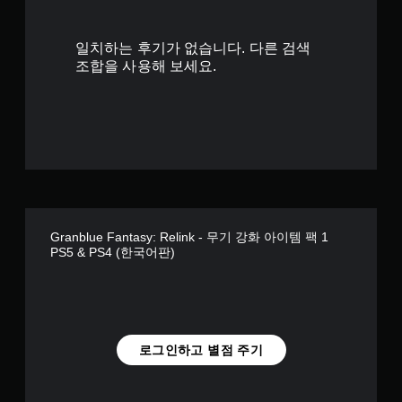
사
있
용
습
하
니
일치하는 후기가 없습니다. 다른 검색
지
다
조합을 사용해 보세요.
않
.
아
도
연
됩
습
니
모
다
드
.
게
임
터
진
치
Granblue Fantasy: Relink - 무기 강화 아이템 팩 1
행
컨
PS5 & PS4 (한국어판)
결
트
과
롤
에
없
영
이
향
플
을
로그인하고 별점 주기
미
레
치
이
지
가