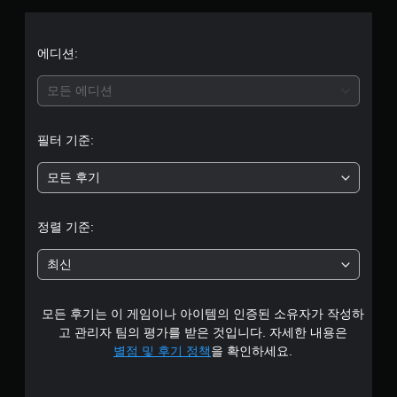
컨
리
5
트
얼
롤
리
개
에디션:
없
마
이
인
별
모든 에디션
플
더
레
중
언
이
제
필터 기준:
가
평
든
능
지
모든 후기
균
게
게
임
임
5
을
플
정렬 기준:
플
레
개
레
이
최신
이
튜
별
할
토
때
리
모든 후기는 이 게임이나 아이템의 인증된 소유자가 작성하
모
얼
션
을
고 관리자 팀의 평가를 받은 것입니다. 자세한 내용은
컨
검
별점 및 후기 정책
을 확인하세요.
트
토
롤
할
을
수