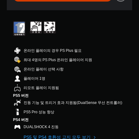
수
터
록
용
능
있
5
오
할
을
습
개
디
수
개
니
별
오
있
별
다
중
출
습
적
.
평
력
니
으
균
을
다
로
5
설
.
활
개
정
성
온라인 플레이의 경우 PS Plus 필요
별
할
화
조
수
최대 4명의 PS Plus 온라인 플레이어 지원
할
정
있
수
온라인 플레이 선택 사항
습
가
있
니
능
습
플레이어 1명
다
한
니
.
리모트 플레이 지원됨
스
다
.
틱
PS5 버전
반
진동 기능 및 트리거 효과 지원됨(DualSense 무선 컨트롤러)
전
컨
PS5 Pro 성능 향상
(
트
PS4 버전
기
롤
본
DUALSHOCK 4 진동
리
)
마
PS5 및 PS4 호환성 고지 모두 보기