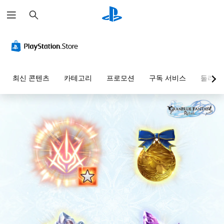
검
색
음
자
컨
조
빠
량
막
트
정
른
컨
(
롤
가
대
트
기
러
능
화
롤
본
리
한
다
최신 콘텐츠
카테고리
프로모션
구독 서비스
둘러보
)
매
난
른
개
핑
이
플
별
게
(
도
레
적
임
이
으
기
(
에
어
로
주
본
고
와
오
요
)
급
미
디
스
)
사
리
오
토
전
게
설
음
리
설
임
정
량
및
정
을
된
을
캐
된
플
단
낮
릭
레
레
어
추
터
이
이
,
고
와
아
하
문
음
관
웃
는
구
소
련
옵
데
또