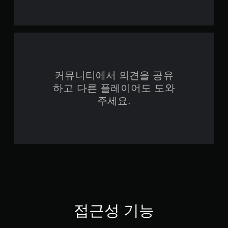
않
능
는
게
자
임
유
을
로
플
운
레
환
이
경
커뮤니티에서 의견을 공유
할
에
때
서
하고 다른 플레이어도 도와
터
플
주세요.
치
레
기
이
반
방
의
법
컨
을
트
연
롤
습
을
할
사
수
용
있
하
습
지
니
접근성 기능
않
다
아
.