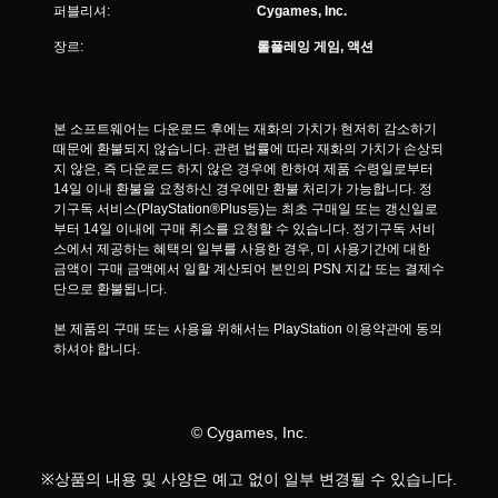
적
퍼블리셔:
Cygames, Inc.
응
장르:
롤플레잉 게임, 액션
형
저
항
기
능
본 소프트웨어는 다운로드 후에는 재화의 가치가 현저히 감소하기 
을
때문에 환불되지 않습니다. 관련 법률에 따라 재화의 가치가 손상되
켜
지 않은, 즉 다운로드 하지 않은 경우에 한하여 제품 수령일로부터 
지
14일 이내 환불을 요청하신 경우에만 환불 처리가 가능합니다. 정
않
기구독 서비스(PlayStation®Plus등)는 최초 구매일 또는 갱신일로
고
부터 14일 이내에 구매 취소를 요청할 수 있습니다. 정기구독 서비
도
스에서 제공하는 혜택의 일부를 사용한 경우, 미 사용기간에 대한 
게
금액이 구매 금액에서 일할 계산되어 본인의 PSN 지갑 또는 결제수
임
단으로 환불됩니다.
을
플
본 제품의 구매 또는 사용을 위해서는 PlayStation 이용약관에 동의
레
하셔야 합니다.
이
할
수
있
© Cygames, Inc.
습
니
※상품의 내용 및 사양은 예고 없이 일부 변경될 수 있습니다.
다