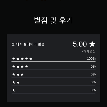
인
스
틱
더
을
언
반
제
별점 및 후기
전
든
시
지
킬
게
수
임
있
컨
는
총
5.00
트
전 세계 플레이어 별점
일
롤
부
7
을
7개의 별점
옵
검
션
100%
별
토
이
할
제
0%
수
점
공
있
0%
됩
습
으
니
니
0%
다
다
로
.
.
0%
부
모
튜
션
터
토