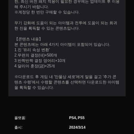
가
한, 최신 버전 패치 적용이 필요한 경우에는 업데이트 후 이용
다
능
해 주시기 바랍니다.
.
)
※계정당 한 번만 구매할 수 있습니다.
.
무기 강화에 도움이 되는 아이템과 전투에 도움이 되는 희귀
적
한 진을 획득할 수 있는 콘텐츠입니다.
응
형
【콘텐츠 내용】
트
본 콘텐츠에는 아래 4가지 아이템이 포함되어 있습니다.
리
1.진 '유리 속성 변환'
거
2.무련의 결정(대)×500개
효
3.반짝반짝 결정 덩어리×10개
과
4.달리아 훈장(금)×25개
없
※다운로드 후 게임 내 '만물상 셰로'에게 말을 걸고 '추가 콘
이
텐츠 수령'에서 수령할 콘텐츠를 선택하면 다운로드한 아이템
플
을 획득할 수 있습니다.
레
이
가
능
트
플랫폼:
PS4, PS5
리
거
출시:
2024/3/14
에