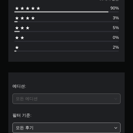
5
90%
9
3%
별
5%
점
0%
으
2%
로
부
터
5
에디션:
개
모든 에디션
별
필터 기준:
중
모든 후기
평