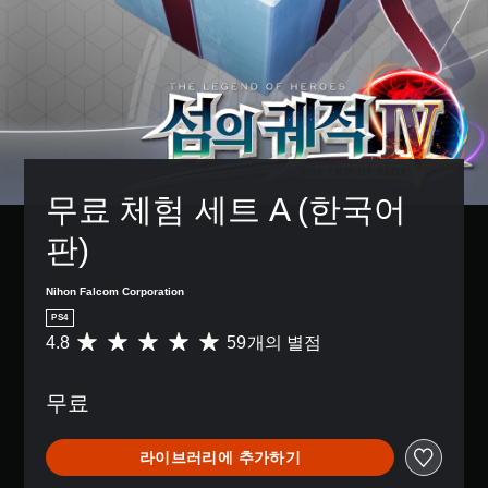
무료 체험 세트 A (한국어
판)
Nihon Falcom Corporation
PS4
4.8
59개의 별점
총
5
9
무료
별
점
으
라이브러리에 추가하기
로
부