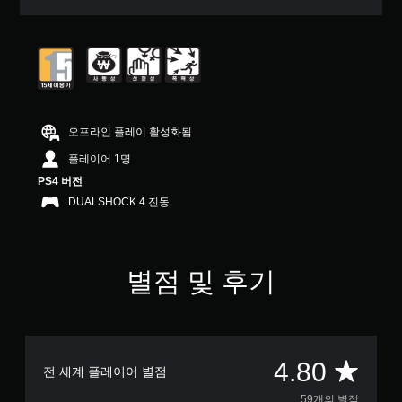
터
5
개
별
중
평
균
4
오프라인 플레이 활성화됨
.
8
플레이어 1명
개
PS4 버전
별
DUALSHOCK 4 진동
별점 및 후기
총
4.80
전 세계 플레이어 별점
59개의 별점