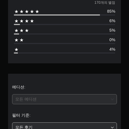
1
170개의 별점
85%
7
6%
0
5%
별
0%
점
4%
으
로
부
터
에디션:
5
모든 에디션
개
필터 기준:
별
모든 후기