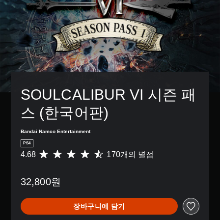
SOULCALIBUR VI 시즌 패
스 (한국어판)
Bandai Namco Entertainment
PS4
4.68
170개의 별점
총
1
7
32,800원
0
별
점
장바구니에 담기
으
로