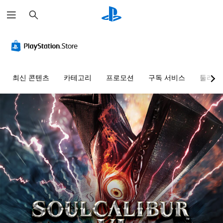
검
색
최신 콘텐츠
카테고리
프로모션
구독 서비스
둘러보