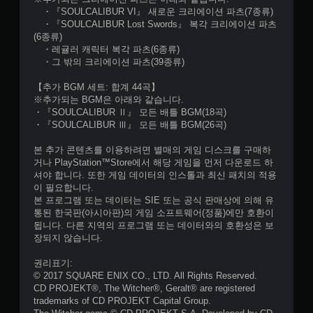
・『SOULCALIBUR VI』 새로운 크리에이션 파츠(7종류)
・『SOULCALIBUR Lost Swords』 복각 크리에이션 파츠
(6종류)
・레귤러 캐릭터 복각 파츠(6종류)
・그 밖의 크리에이션 파츠(39종류)
【추가 BGM 세트: 합계 44곡】
※추가되는 BGM은 아래와 같습니다.
・『SOULCALIBUR Ⅱ』 모든 배틀 BGM(18곡)
・『SOULCALIBUR Ⅲ』 모든 배틀 BGM(26곡)
본 추가 콘텐츠를 이용하려면 별매의 게임 디스크를 구매하
거나 PlayStation™Store에서 해당 게임을 먼저 다운로드 하
셔야 합니다. 또한 게임 데이터의 인스톨과 최신 패치의 적용
이 필요합니다.
본 프로그램 또는 데이터는 SIE 또는 공식 판매상에 의해 유
통된 한국판(아시아판)의 게임 소프트웨어(정품)에만 호환이
됩니다. 다른 지역의 프로그램 또는 데이터와의 호환성은 보
장되지 않습니다.
권리표기:
© 2017 SQUARE ENIX CO., LTD. All Rights Reserved.
CD PROJEKT®, The Witcher®, Geralt® are registered
trademarks of CD PROJEKT Capital Group.