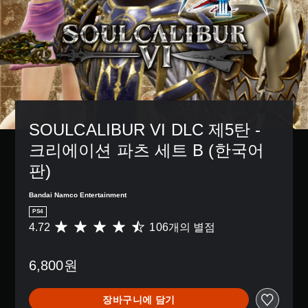
SOULCALIBUR VI DLC 제5탄 - 
크리에이션 파츠 세트 B (한국어
판)
Bandai Namco Entertainment
PS4
4.72
106개의 별점
총
1
0
6,800원
6
별
점
장바구니에 담기
으