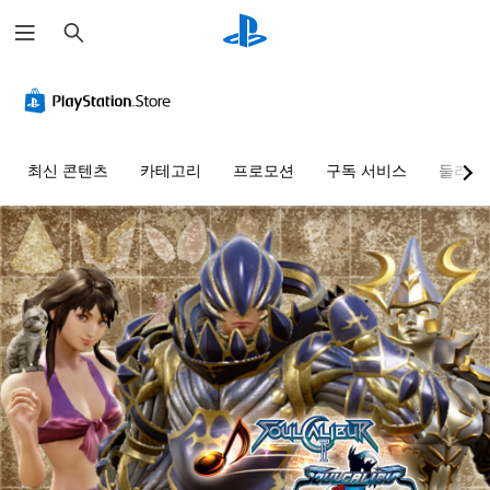
검
색
최신 콘텐츠
카테고리
프로모션
구독 서비스
둘러보