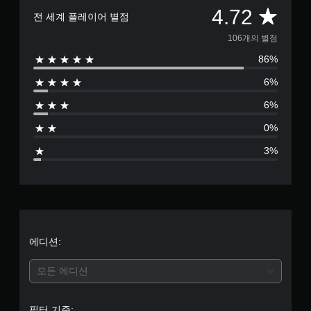
총
4.72
전 세계 플레이어 별점
1
106개의 별점
86%
0
6%
6
6%
별
0%
점
3%
으
로
부
터
에디션:
5
모든 에디션
개
필터 기준: