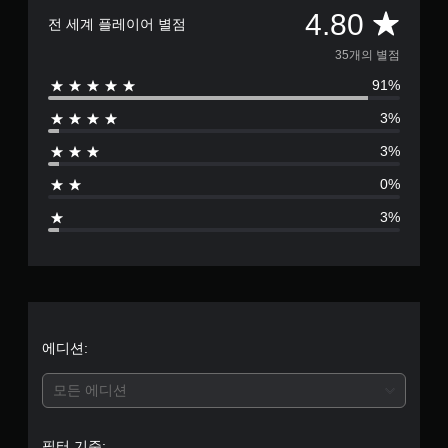
총
4.80
전 세계 플레이어 별점
3
35개의 별점
91%
5
3%
별
3%
점
0%
으
3%
로
부
터
5
에디션:
개
모든 에디션
별
필터 기준: