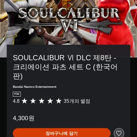
SOULCALIBUR Ⅵ DLC 제8탄 - 
크리에이션 파츠 세트 C (한국어
판)
Bandai Namco Entertainment
PS4
4.8
35개의 별점
총
3
5
4,300원
별
점
으
장바구니에 담기
로