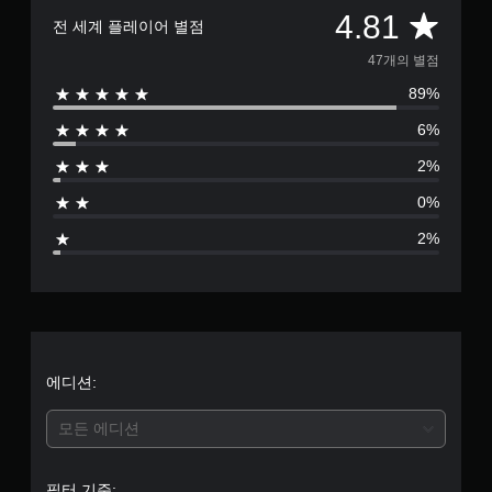
총
4.81
전 세계 플레이어 별점
4
47개의 별점
89%
7
6%
별
2%
점
0%
으
2%
로
부
터
5
에디션:
개
모든 에디션
별
필터 기준: