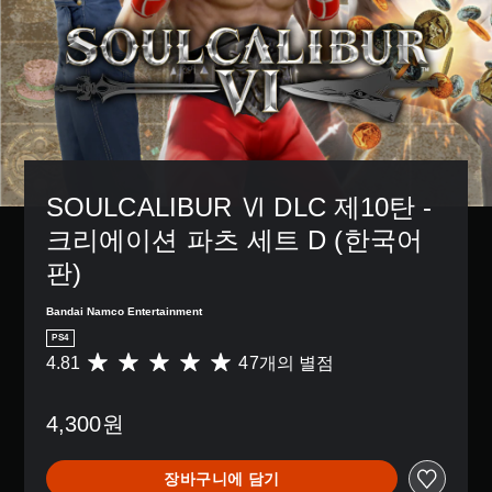
SOULCALIBUR Ⅵ DLC 제10탄 - 
크리에이션 파츠 세트 D (한국어
판)
Bandai Namco Entertainment
PS4
4.81
47개의 별점
총
4
7
4,300원
별
점
으
장바구니에 담기
로