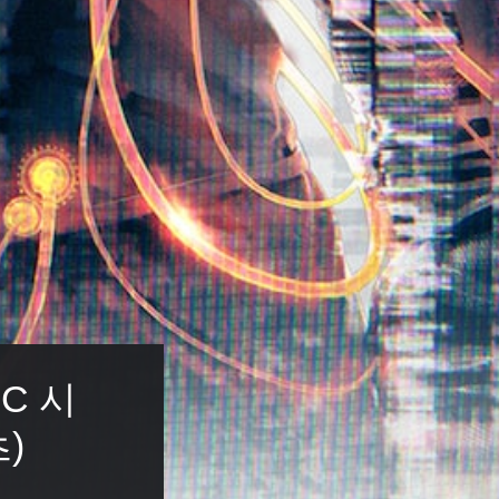
C 시
)