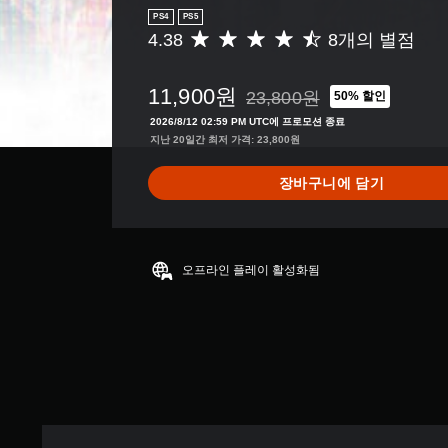
PS4
PS5
4.38
8개의 별점
총
8
별
11,900원
23,800원
50% 할인
점
23,800원의 원래 가격에서 할인
으
2026/8/12 02:59 PM UTC에 프로모션 종료
로
지난 20일간 최저 가격: 23,800원
부
터
장바구니에 담기
5
개
별
중
평
오프라인 플레이 활성화됨
균
4
.
3
8
개
별