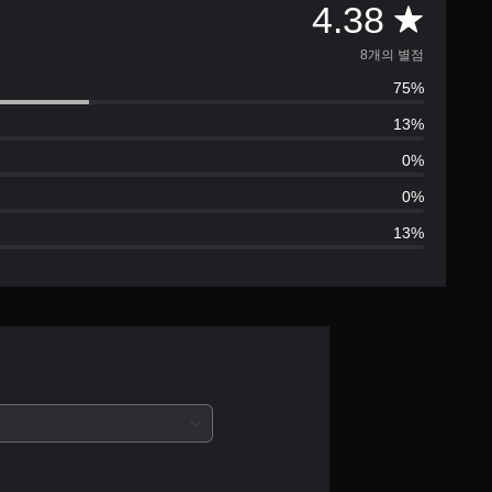
총
4.38
8
8개의 별점
75%
별
13%
점
0%
으
0%
13%
로
부
터
5
개
별