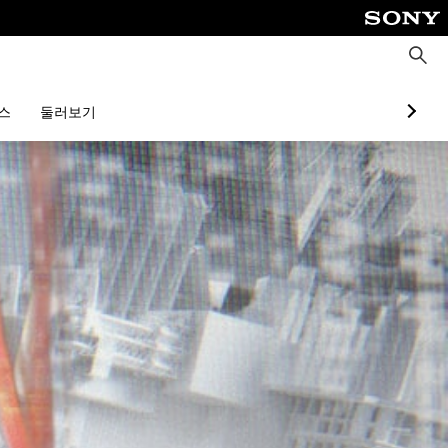
검
색
스
둘러보기