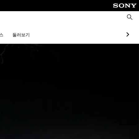
검
색
스
둘러보기