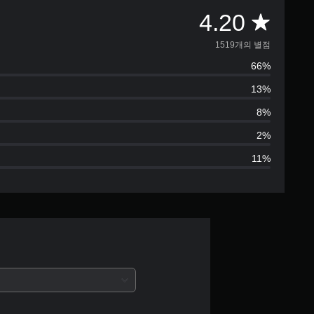
총
4.20
1
1519개의 별점
66%
5
13%
1
8%
9
2%
11%
별
점
으
로
부