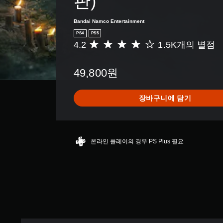
판)
Bandai Namco Entertainment
PS4
PS5
4.2
1.5K개의 별점
총
1
.
49,800원
5
K
별
장바구니에 담기
점
으
로
부
터
온라인 플레이의 경우 PS Plus 필요
5
개
별
중
평
균
4
.