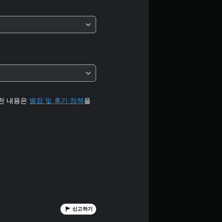
터
5
개
별
중
평
세한 내용은
별점 및 후기 정책
을
균
4
.
2
개
신고하기