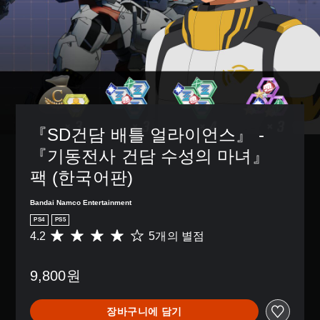
『SD건담 배틀 얼라이언스』 - 
『기동전사 건담 수성의 마녀』 
팩 (한국어판)
Bandai Namco Entertainment
PS4
PS5
4.2
5개의 별점
총
5
별
9,800원
점
으
로
장바구니에 담기
부