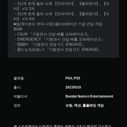
・1단계 한계 돌파 소재 【인파이터】, 【올라운더】, 【슈
터】 x각 3개
・2단계 한계 돌파 소재 【인파이터】, 【올라운더】, 【슈
터】 x각 4개
■짐(개더로드 부대 사양) 콜라보레이션 기념 건담 게임
BGM
・CALM 『기동전사 건담 배틀 오퍼레이션 2』
・EMERGENCY 『기동전사 건담 배틀 오퍼레이션 2』
・戦闘IV 『기동전사 건담 U.C. ENGAGE』
・新たなる出会いI 『기동전사 건담 U.C. ENGAGE』
플랫폼:
PS4, PS5
출시:
2023/5/10
퍼블리셔:
Bandai Namco Entertainment
장르:
슈팅, 액션, 롤플레잉 게임
본 소프트웨어는 다운로드 후에는 재화의 가치가 현저히 감소하기 