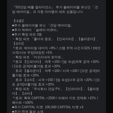
『SD건담 배틀 얼라이언스』 추가 플레이어블 유닛인 「건
담 에어리얼」과 각종 아이템의 세트 상품입니다.
【내용】
■추가 플레이어블 유닛 「건담 에어리얼」
■추가 캐릭터 「슬레타 머큐리」
■추가 확장 파츠 3종
・확장 파츠 「홀더의 증표」 【인파이터】, 【올라운더】,
【슈터】
┗효과: 에어리얼 대미지 +8% / 스텝 무적 시간 0.02S / [메인
사격/서브 무장]재장전 +5%
・확장 파츠 「미오리네의 토마토」
┗효과 【인파이터】: 격투 +150 / [빔 속성]격투 공격 +20%
/ [모든 공격]비틀거림 효과 +20%
효과 【올라운더】: 격투 +100 / 사격 +100 / [모든 공격]비
틀거림 효과 +20%
효과 【슈터】: 사격 +150 / [빔 속성]사격 공격 +20% / [모
든 공격]비틀거림 효과 +20%
・확장 파츠 「주식회사 건담 PV」 【인파이터】, 【올라운
더】, 【슈터】
┗효과: 획득 CAPITAL +2500 / 리페어 키트 전체화 +15% /
헤이트 +100%
■추가 CAPITAL 티켓: 100,000 CAPITAL 티켓 x3
■추가 한계 돌파 소재