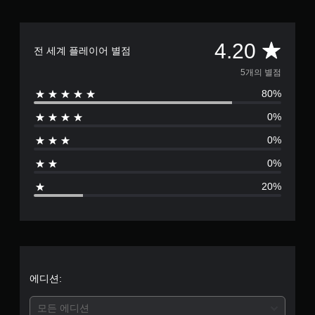
총
4.20
전 세계 플레이어 별점
5
5개의 별점
80%
별
0%
점
0%
으
0%
로
20%
부
터
5
개
에디션:
별
모든 에디션