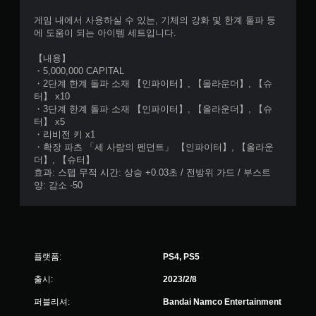
게임 내에서 사용하실 수 있는, 기체의 강화 및 한계 돌파 등
에 도움이 되는 아이템 세트입니다.
【내용】
・5,000,000 CAPITAL
・2단계 한계 돌파 소재 【인파이터】, 【올라운더】, 【슈
터】 x10
・3단계 한계 돌파 소재 【인파이터】, 【올라운더】, 【슈
터】 x5
・리비전 키 x1
・확장 파츠 「세 사람의 펜던트」 【인파이터】, 【올라운
더】, 【슈터】
효과: 스텝 무적 시간: 상승 +0.03초 / 전방위 가드 / 부스트
양: 감소 -50
플랫폼:
PS4, PS5
출시:
2023/2/8
퍼블리셔:
Bandai Namco Entertainment