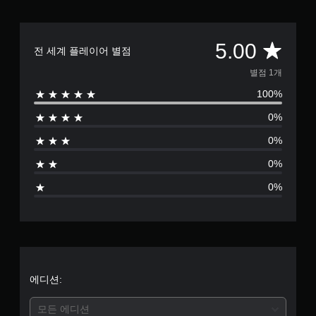
총
5.00
전 세계 플레이어 별점
1
별점 1개
100%
별
0%
점
0%
으
0%
로
0%
부
터
5
개
에디션:
별
모든 에디션