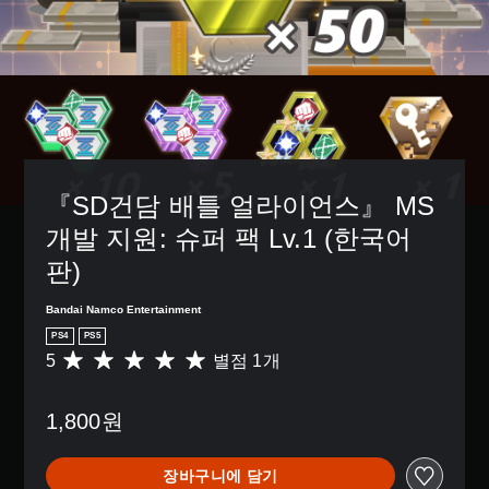
『SD건담 배틀 얼라이언스』 MS 
개발 지원: 슈퍼 팩 Lv.1 (한국어
판)
Bandai Namco Entertainment
PS4
PS5
5
별점 1개
총
1
별
1,800원
점
으
로
장바구니에 담기
부