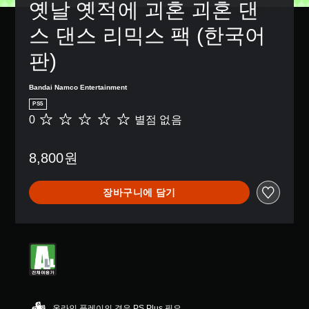
옛날 옛적에 괴혼 괴혼 댄
스 댄스 리믹스 팩 (한국어
판)
Bandai Namco Entertainment
PS5
0
별점 없음
별
점
없
8,800원
음
장바구니에 담기
온라인 플레이의 경우 PS Plus 필요