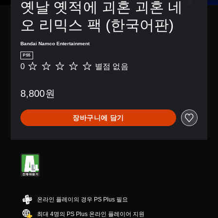
옛날 옛적에 괴혼 괴혼 네
오 리믹스 팩 (한국어판)
Bandai Namco Entertainment
PS5
0
별점 없음
별
점
없
8,800원
음
장바구니에 담기
온라인 플레이의 경우 PS Plus 필요
최대 4명의 PS Plus 온라인 플레이어 지원