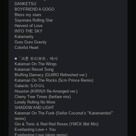
DANKETSU
BOYFRIEND A GOGO
Bless my stars
Sayonara Rolling Star
Harvest of Love
INTO THE SKY
Katamarity
Guru Guru Gravity
Colorful Heart
■「괴혼 트리뷰트」에서
Katamari On The Wings
Katamari Resort Song
Bluffing Damacy (GUIRO Refreshed ver.)
Katamari On The Rocks (5cm Prince Remix)
Galactic S-O-U-L
Houston (KIRINJI Re-Arranged ver.)
Cherry Tree Times (fanfare mix)
Lonely Rolling No More
SHADOW AND LIGHT
Katamari On The Funk (Señor Coconut’s "Katamambo!"
remix)
Gin & Tonic & Red Red Roses (YMCK 8bit Mix)
Everlasting Love + You
Everlasting Love (atom remix)