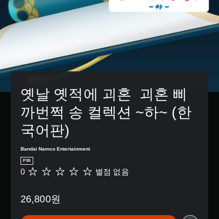
옛날 옛적에 괴혼  괴혼 삐
까번쩍 송 컬렉션 ~하~ (한
국어판)
Bandai Namco Entertainment
PS5
0
별점 없음
별
점
없
26,800원
음