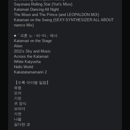
Sayonara Rolling Star (Yuri's Mixx)
Katamari Dancing All Night
The Moon and The Prince (and LEOPALDON MIX)
Katamari on the Swing (SEXY-SYNTHESIZER ALL ABOUT
namco Mix)
■「괴혼 노・비~타」에서
Katamari on the Stage
Alien
2011's Sky and Music
Across the Katamari
White Katyusha
Hello World
Kakatatamamariri 2
【수록 아이템 일람】
유령
모자
기린
귀 장식
브라더
가면
나팔
길다란 코