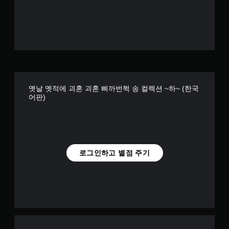
옛날 옛적에 괴혼 괴혼 삐까번쩍 송 컬렉션 ~하~ (한국
어판)
로그인하고 별점 주기