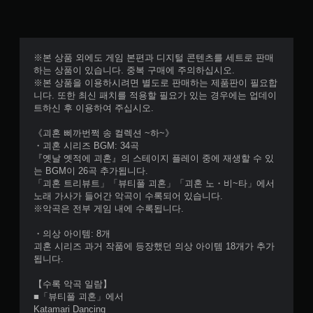
※본 상품 외에도 게임 본편과 디지털 콘텐츠를 세트로 판매
하는 상품이 있습니다. 중복 구매에 주의하십시오.
※본 상품을 이용하시려면 별도로 판매하는 제품판이 필요합
니다. 또한 최신 패치를 적용할 필요가 있는 경우에는 업데이
트하신 후 이용하여 주십시오.
《괴혼 삐까번쩍 송 컬렉션 ~하~》
・괴혼 시리즈 BGM: 34곡
『옛날 옛적에 괴혼』의 스테이지 플레이 중에 재생할 수 있
는 BGM이 26곡 추가됩니다.
「괴혼 트리뷰트」「뷰티풀 괴혼」「괴혼 노・비~타」에서
노래 가사가 들어간 악곡이 수록되어 있습니다.
※악곡은 전부 게임 내에 수록됩니다.
・의상 아이템: 8개
괴혼 시리즈 과거 작품에 등장했던 의상 아이템 18개가 추가
됩니다.
【수록 악곡 일람】
■「뷰티풀 괴혼」에서
Katamari Dancing