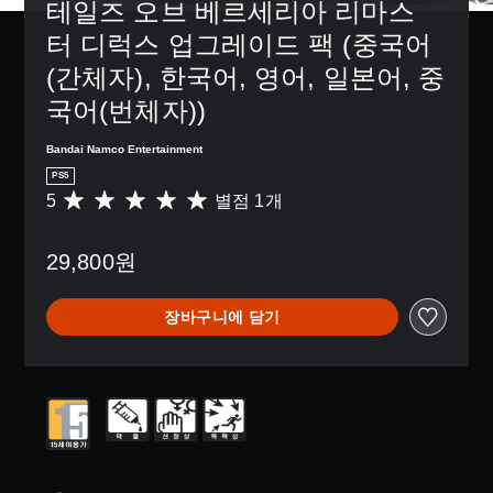
테일즈 오브 베르세리아 리마스
터 디럭스 업그레이드 팩 (중국어
(간체자), 한국어, 영어, 일본어, 중
국어(번체자))
Bandai Namco Entertainment
PS5
5
별점 1개
총
1
별
29,800원
점
으
로
장바구니에 담기
부
터
5
개
별
중
평
균
5