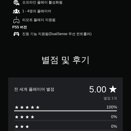
개
오프라인 플레이 활성화됨
별
1 - 4명의 플레이어
리모트 플레이 지원됨
PS5 버전
진동 기능 지원됨(DualSense 무선 컨트롤러)
별점 및 후기
총
5.00
전 세계 플레이어 별점
1
별점 1개
100%
별
0%
점
0%