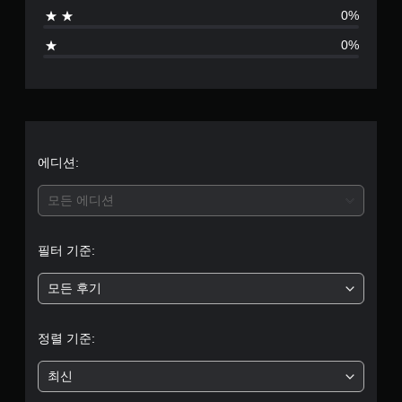
으
0%
로
0%
부
터
5
개
에디션:
별
모든 에디션
중
필터 기준:
평
모든 후기
균
1
정렬 기준:
개
최신
별