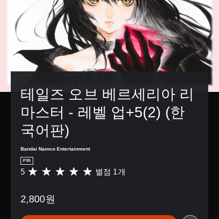
테일즈 오브 베르세리아 리
마스터 - 레벨 업+5(2) (한
국어판)
Bandai Namco Entertainment
PS5
5
별점 1개
총
1
별
2,800원
점
으
로