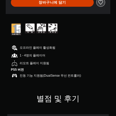
장바구니에 담기
부
터
5
개
별
중
평
균
5
개
오프라인 플레이 활성화됨
별
1 - 4명의 플레이어
리모트 플레이 지원됨
PS5 버전
진동 기능 지원됨(DualSense 무선 컨트롤러)
별점 및 후기