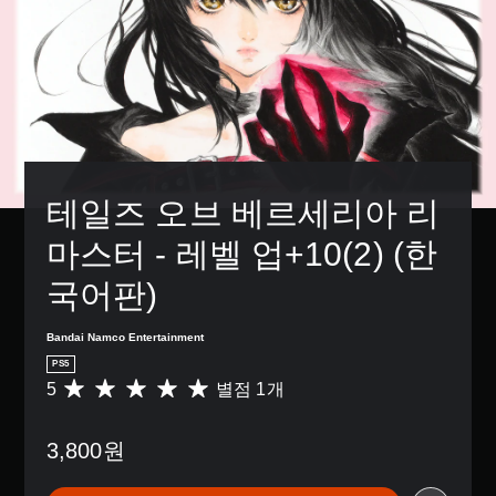
테일즈 오브 베르세리아 리
마스터 - 레벨 업+10(2) (한
국어판)
Bandai Namco Entertainment
PS5
5
별점 1개
총
1
별
3,800원
점
으
로