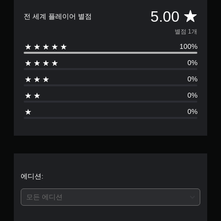
총
5.00
전 세계 플레이어 별점
1
별점 1개
100%
별
0%
점
0%
으
0%
로
0%
부
터
5
개
에디션:
별
모든 에디션
중