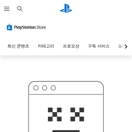
검
이
색
걸
찾
으
신
게
아
니
겠
최신 콘텐츠
카테고리
프로모션
구독 서비스
둘러보
죠
.
.
.