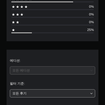
별
0%
점
0%
으
0%
로
25%
부
터
5
개
에디션:
별
모든 에디션
중
필터 기준:
평
모든 후기
균