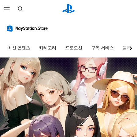
검
색
최신 콘텐츠
카테고리
프로모션
구독 서비스
둘러보