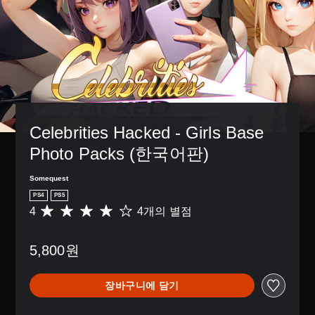
Celebrities Hacked - Girls Base 
Photo Packs (한국어판)
Somequest
PS4
PS5
4
4개의 별점
총
4
별
5,800원
점
으
로
장바구니에 담기
부
터
5