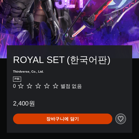
ROYAL SET (한국어판)
Thirdverse, Co., Ltd.
PS5
0
별점 없음
별
점
없
2,400원
음
장바구니에 담기