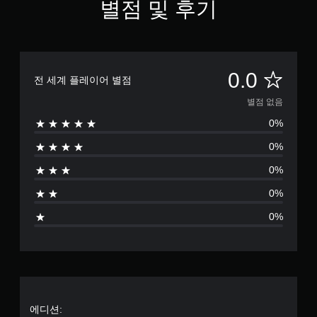
별점 및 후기
별
0.0
전 세계 플레이어 별점
점
별점 없음
0%
없
0%
음
0%
0%
0%
에디션: