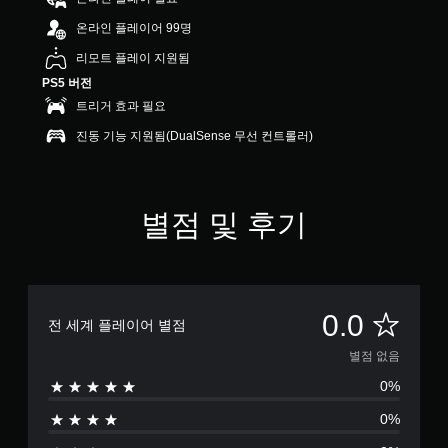
온라인 플레이어 99명
리모트 플레이 지원됨
PS5 버전
트리거 효과 필요
진동 기능 지원됨(DualSense 무선 컨트롤러)
별점 및 후기
별
0.0
전 세계 플레이어 별점
점
별점 없음
0%
없
0%
음