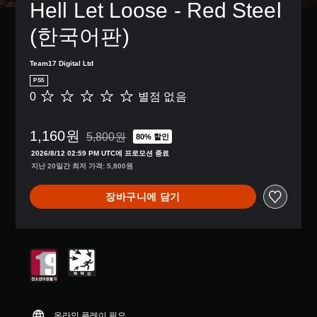
Hell Let Loose - Red Steel 
(한국어판)
Team17 Digital Ltd
PS5
0
별점 없음
별
점
없
1,160원
음
5,800원
80% 할인
5,800원의 원래 가격에서 할인됨
2026/8/12 02:59 PM UTC에 프로모션 종료
지난 20일간 최저 가격: 5,800원
장바구니에 담기
온라인 플레이 필요