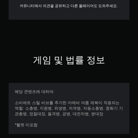
커뮤니티에서 의견을 공유하고 다른 플레이어도 도와주세요.
게임 및 법률 정보
해당 콘텐츠에 대하여:
소비에트 스틸 비브를 추가한 아메바 여름 제복이 적용되는
역할: 소총병, 지원병, 위생병, 저격병, 자동소총병, 중화기 기
관총병, 정찰대장, 돌격병, 공병, 대전차병, 분대장.
*헬멧 미포함