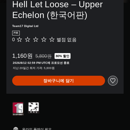
Hell Let Loose – Upper 
Echelon (한국어판)
Team17 Digital Ltd
PS5
0
별점 없음
별
점
없
1,160원
음
5,800원
80% 할인
5,800원의 원래 가격에서 할인됨
2026/8/12 02:59 PM UTC에 프로모션 종료
지난 20일간 최저 가격: 5,800원
장바구니에 담기
온라인 플레이 필요