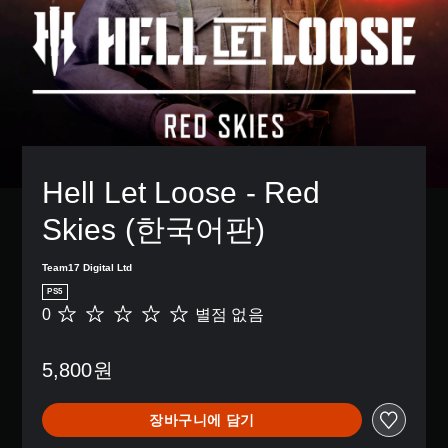
Hell Let Loose - Red 
Skies (한국어판)
Team17 Digital Ltd
PS5
0
별점 없음
별
점
없
5,800원
음
장바구니에 담기