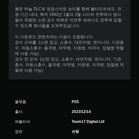
붉은 하늘 DLC로 영광스러운 승리를 향해 불타오르세요. 전
쟁 기간 내내, 특히 1942년 1월과 2월 사이의 전투에서 병사
들이 착용한 소련 공수 제복은 악천후 속에서도 전투에 임할
수 있도록 병사들을 도와주었습니다.
이 다운로드 콘텐츠에는 다음이 포함됩니다:
공수 오버롤: (소련 장교, 소총수, 대전차병, 엔지니어, 기관총
수, 자동소총수, 돌격병, 의무병, 지원병, 저격수, 정찰병 역할
에 사용 가능)
공수 천 모자: (소련 장교, 소총수, 대전차병, 엔지니어, 기관
총수, 자동소총수, 돌격병, 의무병, 지원병, 저격병, 정찰병 역
할에 사용 가능)
플랫폼:
PS5
출시:
2023/12/14
퍼블리셔:
Team17 Digital Ltd
장르:
슈팅