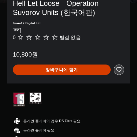
Hell Let Loose - Operation 
Suvorov Units (한국어판)
Team17 Digital Ltd
PS5
0
별점 없음
별
점
없
10,800원
음
장바구니에 담기
온라인 플레이의 경우 PS Plus 필요
온라인 플레이 필요