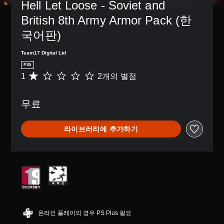
Hell Let Loose - Soviet and 
British 8th Army Armor Pack (한
국어판)
Team17 Digital Ltd
PS5
1
2개의 별점
총
2
별
무료
점
으
로
라이브러리에 추가하기
부
터
5
개
별
중
평
균
1
개
온라인 플레이의 경우 PS Plus 필요
별