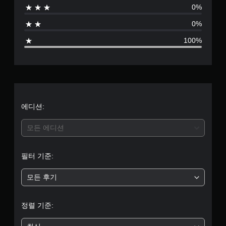
0%
으
0%
로
100%
부
터
5
개
에디션:
별
모든 에디션
중
필터 기준:
평
모든 후기
균
1
정렬 기준:
개