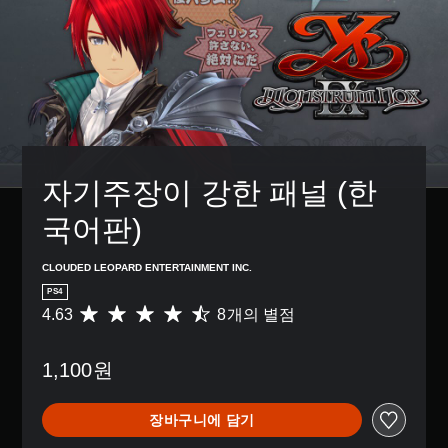
자기주장이 강한 패널 (한
국어판)
CLOUDED LEOPARD ENTERTAINMENT INC.
PS4
4.63
8개의 별점
총
8
별
1,100원
점
으
로
장바구니에 담기
부
터