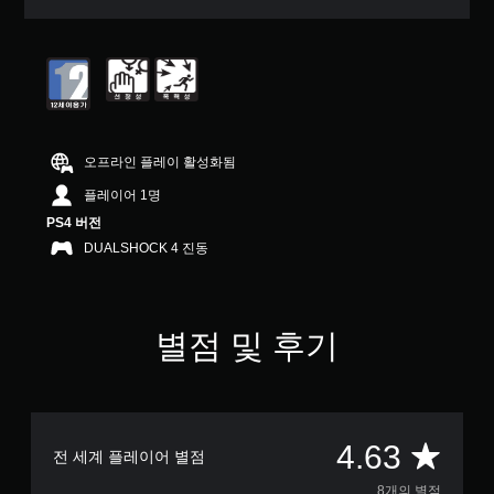
5
개
별
중
평
균
4
.
오프라인 플레이 활성화됨
6
3
플레이어 1명
개
PS4 버전
별
DUALSHOCK 4 진동
별점 및 후기
총
4.63
전 세계 플레이어 별점
8개의 별점