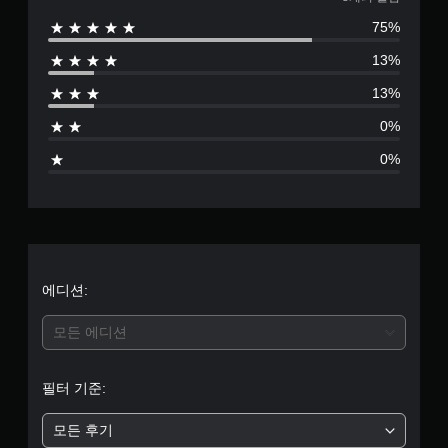
8
75%
별
13%
점
13%
으
0%
로
0%
부
터
5
개
에디션:
별
모든 에디션
중
필터 기준:
평
모든 후기
균