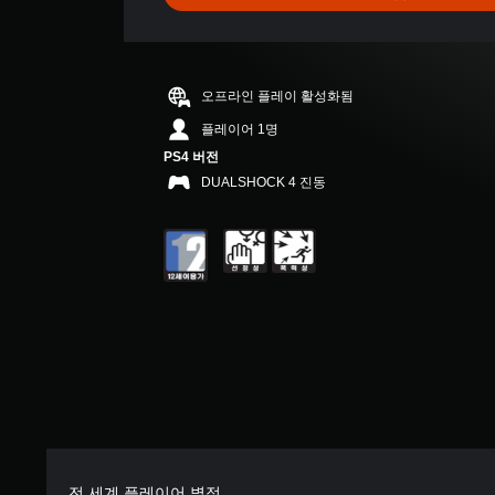
부
터
5
개
별
오프라인 플레이 활성화됨
중
평
플레이어 1명
균
PS4 버전
5
DUALSHOCK 4 진동
개
별
전 세계 플레이어 별점