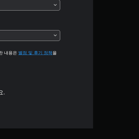
중
평
균
5
개
세한 내용은
별점 및 후기 정책
을
별
요.