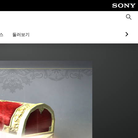
검
색
스
둘러보기