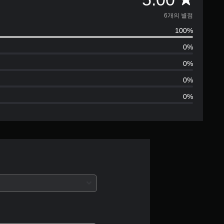
6
6개의 별점
100%
별
0%
점
0%
으
0%
0%
로
부
터
5
개
별