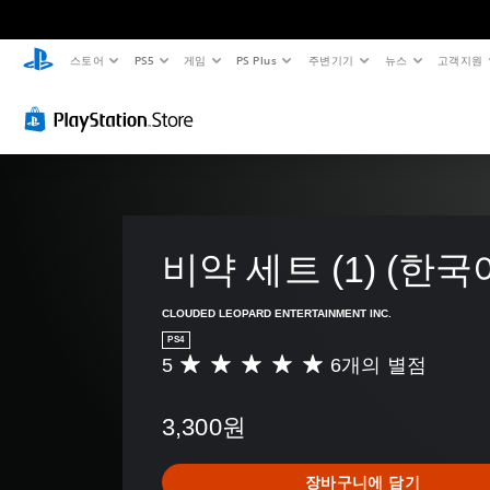
스토어
PS5
게임
PS Plus
주변기기
뉴스
고객지원
비약 세트 (1) (한국
CLOUDED LEOPARD ENTERTAINMENT INC.
PS4
5
6개의 별점
총
6
별
3,300원
점
으
로
장바구니에 담기