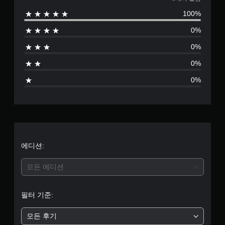
6
100%
별
0%
점
0%
으
0%
로
0%
부
터
5
개
에디션:
별
모든 에디션
중
필터 기준:
평
모든 후기
균