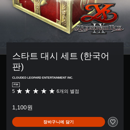
스타트 대시 세트 (한국어
판)
CLOUDED LEOPARD ENTERTAINMENT INC.
PS4
5
6개의 별점
총
6
별
1,100원
점
으
로
장바구니에 담기
부
터