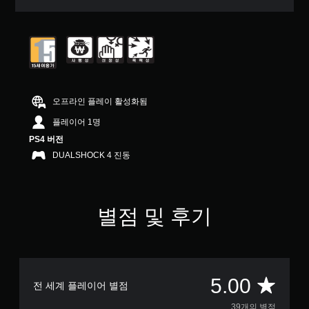
터
5
개
별
중
평
균
5
오프라인 플레이 활성화됨
개
별
플레이어 1명
PS4 버전
DUALSHOCK 4 진동
별점 및 후기
총
5.00
전 세계 플레이어 별점
39개의 별점