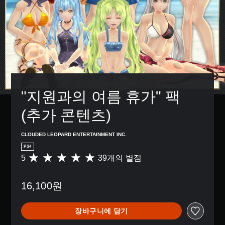
"지원과의 여름 휴가" 팩 
(추가 콘텐츠)
CLOUDED LEOPARD ENTERTAINMENT INC.
PS4
5
39개의 별점
총
3
9
16,100원
별
점
으
장바구니에 담기
로
부