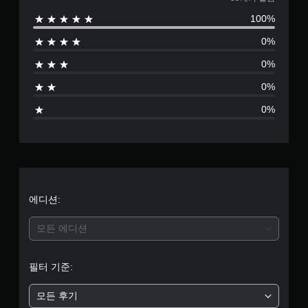
3
100%
9
0%
별
0%
점
0%
으
0%
로
부
터
5
에디션:
개
모든 에디션
별
필터 기준:
중
모든 후기
평