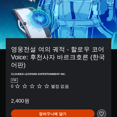
영웅전설 여의 궤적 - 할로우 코어 
Voice: 후천사자 바르크호른 (한국
어판)
CLOUDED LEOPARD ENTERTAINMENT INC.
PS5
0
별점 없음
별
점
없
2,400원
음
장바구니에 담기