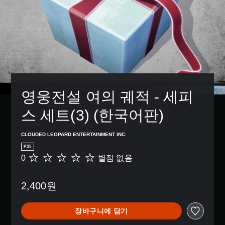
영웅전설 여의 궤적 - 세피
스 세트(3) (한국어판)
CLOUDED LEOPARD ENTERTAINMENT INC.
PS5
0
별점 없음
별
점
없
2,400원
음
장바구니에 담기