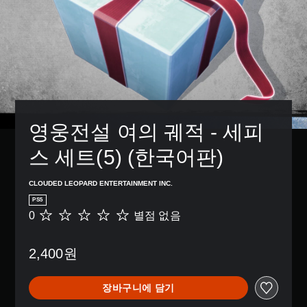
영웅전설 여의 궤적 - 세피
스 세트(5) (한국어판)
CLOUDED LEOPARD ENTERTAINMENT INC.
PS5
0
별점 없음
별
점
없
2,400원
음
장바구니에 담기