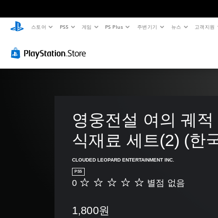
스토어
PS5
게임
PS Plus
주변기기
뉴스
고객지원
영웅전설 여의 궤적 -
식재료 세트(2) (한
CLOUDED LEOPARD ENTERTAINMENT INC.
PS5
0
별점 없음
별
점
없
1,800원
음