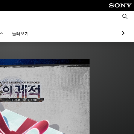
검
색
스
둘러보기