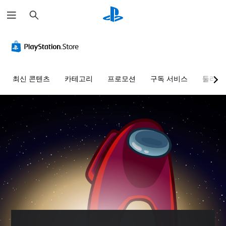
검
색
색
음
터
대
량
치
체
컨
컨
트
트
게
롤
롤
임
최신 콘텐츠
카테고리
프로모션
구독 서비스
둘러보
없
을
개
플
이
별
레
플
적
이
으
레
할
로
이
때
오
가
색
디
능
을
오
인
게
음
식
임
량
하
을
을
지
플
낮
못
레
추
해
이
고
도
할
음
지
때
소
장
터