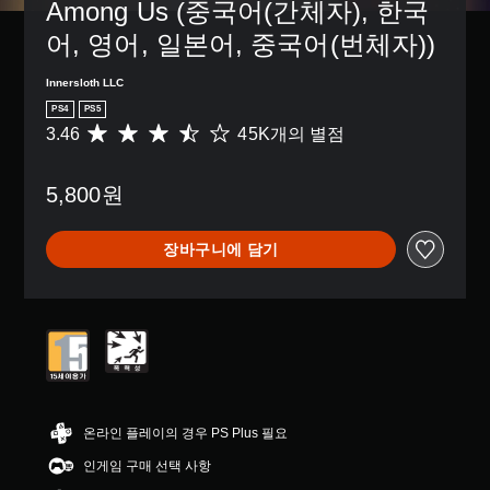
거
Among Us (중국어(간체자), 한국
이
치
할
없
기
어, 영어, 일본어, 중국어(번체자))
수
거
반
있
나
의
습
Innersloth LLC
,
컨
니
PS4
PS5
중
트
다
3.46
45K개의 별점
총
요
롤
.
4
한
을
5
색
사
5,800원
K
을
용
별
더
하
점
쉽
지
장바구니에 담기
으
게
않
로
구
아
부
분
도
터
할
됩
5
수
니
개
있
다
별
도
.
중
록
평
변
컨
균
경
온라인 플레이의 경우 PS Plus 필요
트
3
할
롤
인게임 구매 선택 사항
.
수
러
4
있