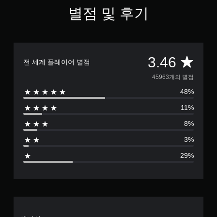
과
효
별점 및 후기
를
과
비
없
활
이
성
화
플
할
레
총
3.46
전 세계 플레이어 별점
수
이
있
가
4
45963개의 별점
습
능
니
48%
5
트
다
리
.
11%
9
거
에
8%
6
적
3%
응
3
형
29%
저
별
항
기
점
능
을
으
켜
지