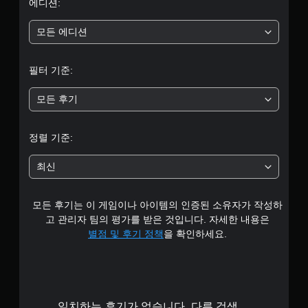
로
에디션:
않
고
부
도
모든 에디션
게
임
터
을
필터 기준:
플
5
레
모든 후기
이
개
할
수
별
정렬 기준:
있
습
중
니
최신
다
평
.
모든 후기는 이 게임이나 아이템의 인증된 소유자가 작성하
균
고 관리자 팀의 평가를 받은 것입니다. 자세한 내용은
3
별점 및 후기 정책
을 확인하세요.
.
4
일치하는 후기가 없습니다. 다른 검색