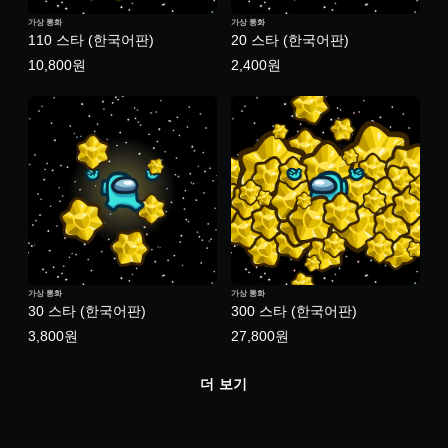
영
지
상
가상 통화
가상 통화
않
시
110 스타 (한국어판)
20 스타 (한국어판)
고
청
도
10,800원
2,400원
중
게
에
임
시
을
각
플
적
레
으
이
로
할
불
수
편
있
할
습
수
니
있
다
는
.
가상 통화
가상 통화
카
30 스타 (한국어판)
300 스타 (한국어판)
메
3,800원
27,800원
적
라
움
응
직
형
더 보기
임
트
및
리
효
거