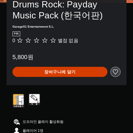
Drums Rock: Payday 
Music Pack (한국어판)
Garage51 Entertainment S.L.
PS5
0
별점 없음
별
점
없
5,800원
음
장바구니에 담기
오프라인 플레이 활성화됨
플레이어 1명