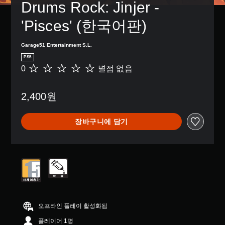
Drums Rock: Jinjer - 
'Pisces' (한국어판)
Garage51 Entertainment S.L.
PS5
0
별점 없음
별
점
없
2,400원
음
장바구니에 담기
오프라인 플레이 활성화됨
플레이어 1명