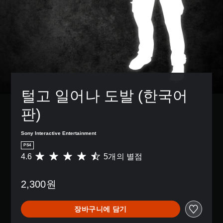
털고 일어나 도발 (한국어
판)
Sony Interactive Entertainment
PS4
4.6
5개의 별점
총
5
별
2,300원
점
으
로
장바구니에 담기
부
터