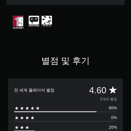
5
개
별
중
평
균
4
.
6
개
별
별점 및 후기
총
4.60
전 세계 플레이어 별점
5
5개의 별점
80%
별
0%
점
20%