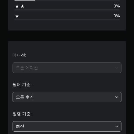
으
0%
로
0%
부
터
5
개
에디션:
별
모든 에디션
중
필터 기준:
평
모든 후기
균
4
정렬 기준:
.
최신