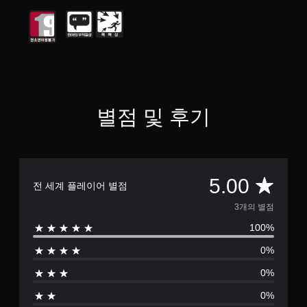
별
중
평
균
5
개
별
별점 및 후기
총
5.00
전 세계 플레이어 별점
3
3개의 별점
100%
별
0%
점
0%
으
0%