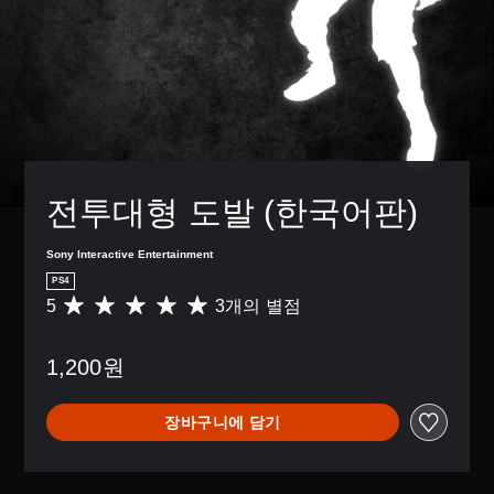
전투대형 도발 (한국어판)
Sony Interactive Entertainment
PS4
5
3개의 별점
총
3
별
1,200원
점
으
로
장바구니에 담기
부
터
5
개