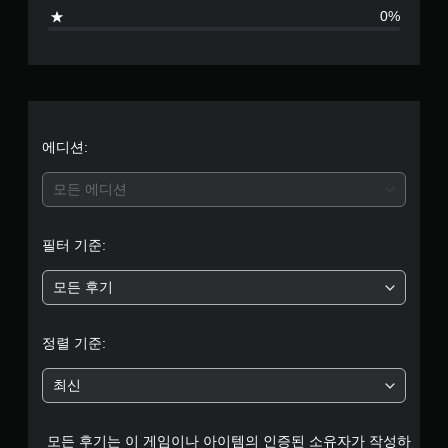
로
0%
부
터
5
개
에디션:
별
모든 에디션
중
필터 기준:
평
모든 후기
균
5
정렬 기준:
개
최신
별
모든 후기는 이 게임이나 아이템의 인증된 소유자가 작성하