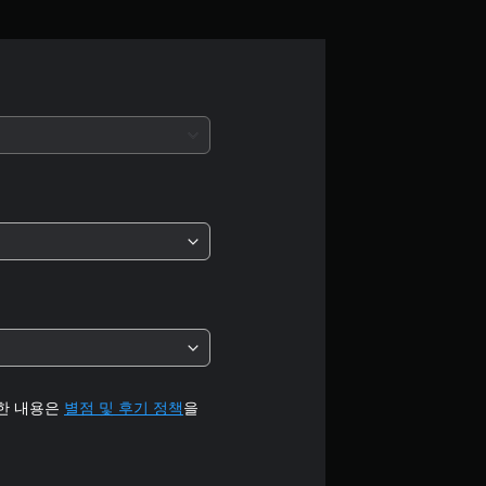
점
으
로
부
터
5
개
별
중
평
세한 내용은
별점 및 후기 정책
을
균