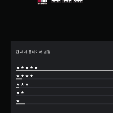
한
(
디
할
막
지
기
오
수
이
원
출
본
있
표
기
력
습
시
)
능
이
니
됩
을
스
동
다
니
개
틱
일
.
다
별
을
하
.
적
반
도
으
고
전
록
로
시
대
설
전 세계 플레이어 별점
활
킬
비
정
성
수
할
비
화
있
수
주
할
는
있
얼
수
일
습
있
부
주
니
습
옵
변
다
니
션
환
.
다
이
경
.
제
에
3
공
비
D
됩
해
퀵
니
오
캐