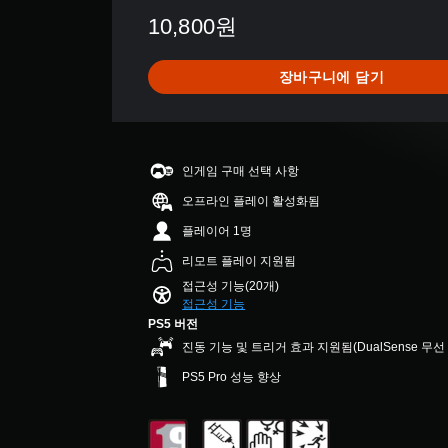
지
소
.
는
표
감
10,800원
장
거
7
데
시
도
이
할
K
도
됩
옵
없
수
별
움
니
션
장바구니에 담기
거
있
점
이
다
이
나
습
으
되
.
제
,
니
로
도
공
중
다
부
록
됩
명
요
.
터
도
니
인게임 구매 선택 사항
한
료
5
전
다
색
한
개
수
오프라인 플레이 활성화됨
.
모
을
별
자
준
노
더
플레이어 1명
중
을
막
쉽
오
조
평
사
리모트 플레이 지원됨
게
더
디
균
정
용
접근성 기능(20개)
구
읽
4
오
자
가
접근성 기능
분
기
.
지
능
모
PS5 버전
할
쉬
8
정
한
든
수
운
진동 기능 및 트리거 효과 지원됨(DualSense 무
3
하
스
있
스
방
개
거
PS5 Pro 성능 향상
피
도
식
틱
별
나
커
록
으
반
다
의
변
로
양
전
오
경
자