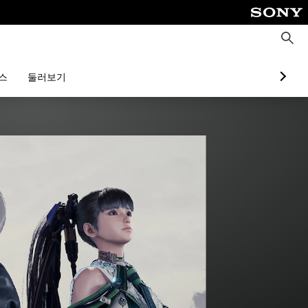
검
색
스
둘러보기