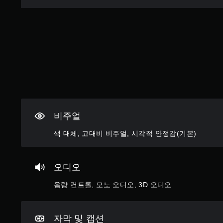
출
버
또
수
튼
는
있
을
영
습
누
상
니
르
시
다
지
청
.
않
중
아
에
도
시
컨
됩
각
트
니
적
롤
다
으
비주얼
리
.
로
마
불
색 대체, 고대비 비주얼, 시각적 안정감(기본)
인
편
모
더
할
션
수
컨
언
오디오
있
제
트
는
든
음량 컨트롤, 모노 오디오, 3D 오디오
롤
카
지
없
메
게
라
이
임
움
자막 및 캡션
플
컨