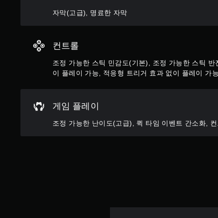
직
레
트
자막(고급), 명료한 자막
임
롤
이
및
을
가
효
검
능
과
토
컨트롤
를
게
할
비
임
조정 가능한 스틱 민감도(기본), 조정 가능한 스틱 반
수
활
을
있
이 플레이 가능, 적응형 트리거 효과 없이 플레이 가
성
플
습
화
레
니
할
이
다
게임 플레이
수
할
.
있
때
조정 가능한 난이도(고급), 퀵 타임 이벤트 간소화, 
습
모
튜
니
션
다
토
컨
.
리
트
롤
얼
을
리
사
마
용
인
하
더
지