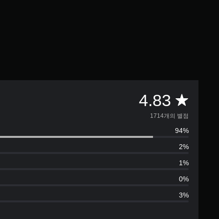
총
4.83
1
1714개의 별점
94%
7
2%
1
1%
4
0%
3%
별