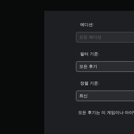
타
다
릭
디
임
.
터
오
이
,
사
벤
적
버
에디션:
방
트
,
튼
에
아
간
빠
서
모든 에디션
이
소
소
르
템
화
리
게
및
필터 기준:
가
퀵
대
누
들
타
화
르
리
임
모든 후기
형
지
도
이
사
않
록
벤
물
오
고
정렬 기준:
트
을
디
플
(
더
오
제
쉽
레
최신
출
한
게
이
력
시
구
가
을
간
분
모든 후기는 이 게임이나 아이
능
설
내
하
정
에
여
게
할
화
볼
임
수