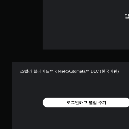
면
수
을
있
상
있
플
습
의
습
레
일
니
안
니
이
다
내
다
하
.
에
.
고
따
메
라
뉴
시
수
를
각
행
탐
적
해
색
야
안
할
하
때
정
스텔라 블레이드™ x NieR:Automata™ DLC (한국어판)
는
빠
감
작
르
(
업
게
기
)
또
본
의
는
)
도
제
로그인하고 별점 주기
전
한
게
수
시
임
준
간
플
을
내
레
낮
에
이