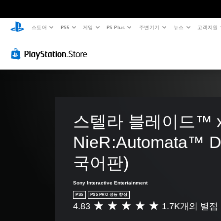
스토어
PS5
게임
PS Plus
주변기기
뉴스
고객지원
색
음
자
조
조
대
량
막
정
정
체
컨
(
가
가
트
고
능
능
게
롤
급
한
한
임
을
)
스
난
개
플
틱
이
별
게
레
적
민
도
임
이
으
의
감
(
스텔라 블레이드™ x
할
로
모
도
고
때
오
든
(
급
NieR:Automata™ 
색
디
음
기
)
을
오
성
인
국어판)
본
음
게
대
식
)
량
임
화
하
을
을
가
일
Sony Interactive Entertainment
지
낮
플
자
부
못
PS5
PS5 PRO 성능 향상
추
레
막
스
해
4.83
1.7K개의 별점
고
총
이
으
틱
도
음
1
하
로
민