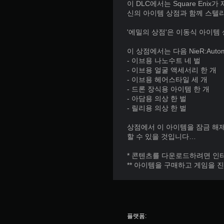
않
언
이 DLC에서는 Square Enix가
아
제
신의 아이템 상점과 함께 스텔
도
든
됩
지
'에밀의 상점'은 이동식 아이
니
게
다
임
이 상점에서는 다음 NieR:Aut
.
플
- 이브용 나노수트 네 벌
레
- 이브용 얼굴 액세서리 한 개
이
- 이브용 헤어스타일 세 개
터
튜
- 드론 장식용 아이템 한 개
치
토
- 아담용 의상 한 벌
컨
리
- 릴리용 의상 한 벌
트
얼
롤
을
상점에서 이 아이템을 잠금 해제
검
할 수 있을 것입니다…
없
토
이
할
* 콘텐츠를 다운로드하려면 인
플
수
** 아이템을 구매하고 게임을 
레
있
이
습
가
니
다
능
.
플랫폼:
게