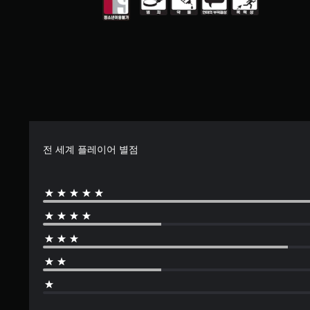
한
들
감
방
를
지
리
식
비
도
원
도
으
활
(
기
록
로
성
능
기
오
자
화
을
본
디
막
할
개
)
오
이
수
별
출
표
있
일
적
력
시
습
부
으
을
됩
니
스
로
설
니
다
틱
활
전 세계 플레이어 별점
정
다
.
민
성
할
.
감
화
수
도
할
오
있
옵
수
캡
디
습
션
있
션
오
니
이
습
(
다
신
제
니
.
기
호
공
다
본
됩
대
.
니
)
스
체
다
크
게
컨
오
.
린
임