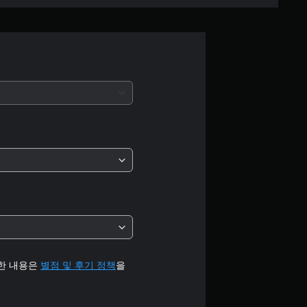
부
터
5
개
별
중
평
균
3
.
세한 내용은
별점 및 후기 정책
을
8