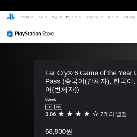
스토어
PS5
게임
PS Plus
주변기기
뉴스
고객지원
시
음
자
컨
조
음
각
량
막
트
정
성
적
컨
(
롤
가
대
안
트
기
러
능
화
정
롤
본
리
한
변
감
)
매
난
환
개
(
핑
이
별
게
음
기
적
(
도
임
성
으
본
에
고
(
대
Far Cry® 6 Game of the Year 
로
주
화
)
급
고
Pass (중국어(간체자), 한국어,
오
요
를
)
급
게
디
어(번체자))
스
텍
)
임
게
오
토
스
플
임
음
게
리
트
Ubisoft
레
컨
량
임
및
로
PS4
PS5
이
트
을
을
캐
표
3.86
7개의 별점
총
또
롤
낮
플
릭
시
7
는
을
추
레
터
할
별
영
완
고
이
와
수
68,800원
점
상
전
음
하
관
있