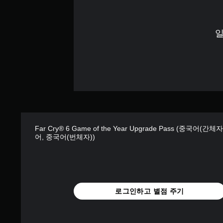
달
시
는
명
다
됩
작
각
.
료
니
하
아
한
일
다
고
날
캡
게
.
설
로
션
임
정
그
을
스
일
더
조
틱
시
읽
정
에
기
정
할
대
쉬
지
수
해
운
게
있
수
방
임
지
평
식
플
만
및
Far Cry® 6 Game of the Year Upgrade Pass (중국어(간체
으
어, 중국어(번체자))
레
,
수
로
이
게
직
캡
또
임
이
션
는
플
동
이
영
레
동
표
상
이
작
시
로그인하고 별점 주기
시
와
을
됩
청
관
반
니
중
련
전
다
에
된
시