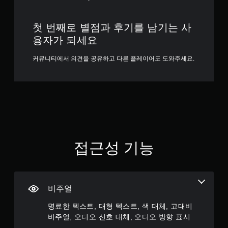
시
주
적
정
변
첫 번째로 별점과 후기를 남기는 사
응
지
환
경
형
용자가 되세요
게
에
트
임
비
리
플
커뮤니티에서 의견을 공유하고 다른 플레이어도 도와주세요.
해
거
레
캐
이
효
릭
또
과
터
는
없
,
영
이
적
상
플
,
시
아
레
청
이
이
중
접근성 기능
템
가
에
및
능
언
대
제
트
화
든
리
형
지
비주얼
거
사
게
에
물
임
명료한 텍스트, 대형 텍스트, 색 대체, 고대비
적
을
을
비주얼, 오디오 신호 대체, 오디오 방향 표시
응
더
일
형