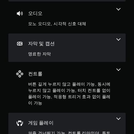
쉽
시
저
게
정
항
구
오디오
지
기
분
할
능
하
모노 오디오, 시각적 신호 대체
수
을
여
있
켜
볼
습
지
수
니
않
자막 및 캡션
있
다
고
습
(
도
명료한 자막
니
오
게
다
프
임
.
라
을
인
컨트롤
플
플
오
레
레
버튼 길게 누르지 않고 플레이 가능, 동시에
디
이
이
누르지 않고 플레이 가능, 터치 컨트롤 없이
오
할
에
수
플레이 가능, 적응형 트리거 효과 없이 플레
신
서
있
이 가능
호
만
습
대
가
니
체
능
다
)
게임 플레이
오
.
.
디
퍼즐 건너뛰기 가능, 컨트롤 리마인더, 튜토
오