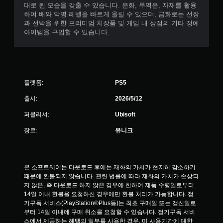
대로 된 모습을 갖출 수 있습니다. 은화, 무역은, 자재를 활용
다
행
하여 배와 악명 레벨을 빠르게 올릴 수 있으며, 금화로는 선장
.
할
과 선박을 위한 프리미엄 치장품 및 게임 내 상점의 기타 정예
수
아이템을 구입할 수 있습니다.
있
오
도
디
록
오
저
방
장
향
지
플랫폼:
PS5
점
표
을
출시:
2026/5/12
시
직
추
퍼블리셔:
Ubisoft
접
가
만
장르:
유니크
적
들
인
수
시
있
각
습
적
본 소프트웨어는 다운로드 후에는 재화의 가치가 현저히 감소하기 
니
정
때문에 환불되지 않습니다. 관련 법률에 따라 재화의 가치가 손상되
다
보
지 않은, 즉 다운로드 하지 않은 경우에 한하여 제품 수령일로부터 
.
를
14일 이내 환불을 요청하신 경우에만 환불 처리가 가능합니다. 정
통
기구독 서비스(PlayStation®Plus등)는 최초 구매일 또는 갱신일로
해
부터 14일 이내에 구매 취소를 요청할 수 있습니다. 정기구독 서비
어
스에서 제공하는 혜택의 일부를 사용한 경우, 미 사용기간에 대한 