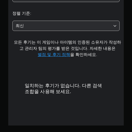
할
.
수
때
있
색
정렬 기준:
습
연
을
니
습
인
다
최신
모
식
.
드
하
지
게
모든 후기는 이 게임이나 아이템의 인증된 소유자가 작성하
못
터
임
고 관리자 팀의 평가를 받은 것입니다. 자세한 내용은
해
치
진
도
별점 및 후기 정책
을 확인하세요.
컨
행
지
결
트
장
과
롤
이
에
없
없
영
이
거
향
일치하는 후기가 없습니다. 다른 검색
플
나
을
조합을 사용해 보세요.
,
레
미
중
이
치
요
가
지
한
능
않
색
는
게
을
자
임
더
유
을
쉽
로