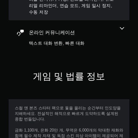
정
리얼 리마인더, 연습 모드, 게임 일시 정지,
수
보
수동 저장
동
가
저
시
장
각
온라인 커뮤니케이션
적
마
으
지
텍스트 대화 변환, 빠른 대화
로
막
또
으
는
로
컨
플
트
레
롤
이
게임 및 법률 정보
러
한
진
부
동
분
을
부
통
터
해
이
스컬 앤 본즈 스타터 팩으로 돛을 올리는 순간부터 인도양을
서
어
지배하세요. 전설적인 해적으로 빠르게 도약하도록 설계된
도
서
종합 번들입니다.
전
게
달
임
금화 1,100개, 은화 20만 개, 무역은 6,000개의 막대한 재화와
됩
을
함께 필수 제작 자재 및 독점 스킨 의상 아이템이 제공되어 제
니
진