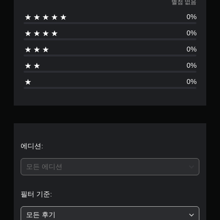
점
별점 없음
인
르
U
이
거
더
0%
D
션
없
나
)
할
언
길
0%
텍
수
음
제
게
스
있
든
0%
누
트
습
지
르
가
니
게
0%
지
표
다
임
않
시
.
플
0%
고
됩
레
도
니
이
게
다
튜
임
.
토
을
리
플
얼
색
레
을
에디션:
대
이
검
체
하
토
고
모든 에디션
게
할
메
임
수
뉴
을
있
를
필터 기준:
플
습
탐
레
니
색
이
다
모든 후기
할