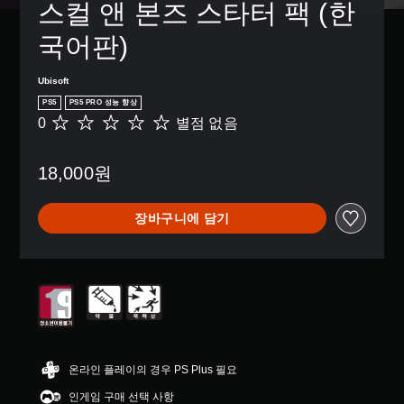
록
다
르
디
스컬 앤 본즈 스타터 팩 (한
있
치
설
.
지
스
습
지
정
않
플
니
국어판)
않
할
고
레
다
고
수
도
이
.
넘
Ubisoft
있
게
(
어
습
임
H
갈
PS5
PS5 PRO 성능 향상
빠
니
을
U
수
0
별점 없음
별
른
다
플
D
있
점
.
레
대
)
습
없
이
텍
화
니
18,000원
음
하
스
다
시
다
고
트
.
른
각
메
가
장바구니에 담기
플
적
뉴
표
레
신
컨
를
시
이
호
탐
트
됩
어
색
니
대
롤
와
할
다
체
리
미
수
.
마
리
시
있
인
설
각
습
더
정
대
적
니
된
정
온라인 플레이의 경우 PS Plus 필요
형
다
언
단
보
텍
.
제
인게임 구매 선택 사항
어
가