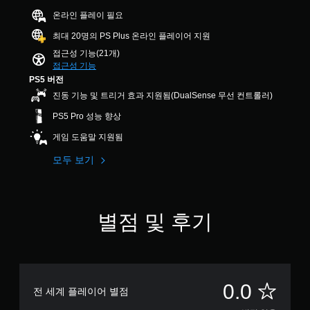
스
든
,
오
지
온라인 플레이 필요
트
동
문
디
게
더
구
오
시
최대 20명의 PS Plus 온라인 플레이어 지원
임
읽
또
또
에
컨
접근성 기능(21개)
기
는
는
누
트
접근성 기능
쉽
아
컨
르
롤
PS5 버전
도
이
트
을
지
진동 기능 및 트리거 효과 지원됨(DualSense 무선 컨트롤러)
록
콘
롤
검
않
큰
을
러
토
PS5 Pro 성능 향상
고
폰
주
진
할
플
트
고
동
게임 도움말 지원됨
수
로
레
받
을
있
메
으
모두 보기
통
이
습
뉴
면
해
가
니
및
서
서
능
다
헤
더
도
.
동
드
욱
전
별점 및 후기
시
업
편
달
에
디
튜
리
됩
여
스
하
니
토
러
플
게
다
리
버
레
커
.
얼
튼
이
뮤
별
0.0
리
전 세계 플레이어 별점
을
(
니
마
누
H
케