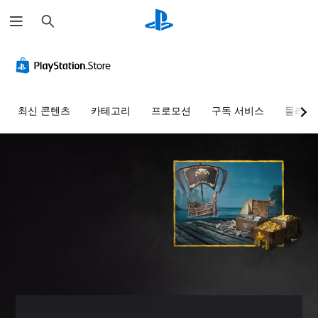
검
색
명
모
명
버
퍼
텍
료
노
료
튼
즐
스
한
오
한
길
건
트
텍
디
자
게
너
대
스
오
막
누
뛰
화
최신 콘텐츠
카테고리
프로모션
구독 서비스
둘러보
트
르
기
변
모
더
지
가
환
든
읽
더
않
능
스
기
읽
텍
피
쉬
고
기
스
개
커
운
쉬
플
트
별
의
방
운
레
대
퍼
오
식
방
화
이
즐
디
으
식
를
또
가
오
로
으
소
는
능
출
자
로
리
퍼
력
막
버
메
내
즐
이
이
튼
뉴
어
시
동
표
을
및
읽
퀀
일
시
길
헤
어
스
하
됩
게
드
줄
를
도
니
누
업
수
거