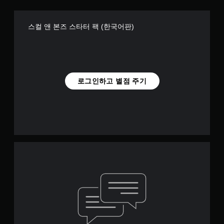
플
게
운
레
구
환
이
분
경
스컬 앤 본즈 스타터 팩 (한국어판)
할
할
에
때
수
서
터
있
플
치
도
레
기
록
이
반
변
방
로그인하고 별점 주기
의
경
법
컨
할
을
트
수
연
롤
있
습
을
습
할
사
니
수
용
다
있
하
.
습
지
니
않
다
고
아
.
대
도
비
됩
니
비
게
다
주
임
.
얼
일