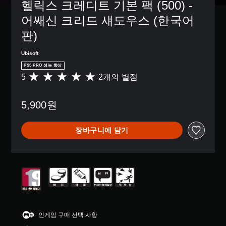
거
디
시
헬릭스 크레디트 기본 팩 (500) - 
에
션
할
스
됩
화
으
어쌔신 크리드 섀도우스 (한국어
수
플
니
면
로
있
레
다
상
판)
컨
습
이
.
의
트
니
(
안
롤
Ubisoft
다
H
내
명
을
.
U
PS5 PRO 성능 향상
에
변
료
D
5
2개의 별점
총
따
경
한
)
2
라
모
하
자
텍
별
수
노
거
스
막
5,900원
점
행
나
오
트
으
해
더
,
디
가
로
야
읽
일
오
표
장바구니에 담기
부
하
기
부
시
터
모
는
쉬
컨
됩
5
든
작
운
트
니
개
스
업
방
롤
다
별
피
)
식
재
.
중
커
의
으
배
평
의
도
로
치
균
오
전
자
대
옵
5
디
수
막
션
형
개
오
준
이
인게임 구매 선택 사항
을
텍
별
출
을
표
이