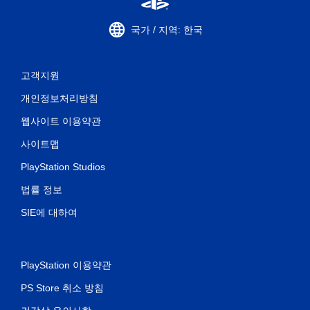
도
때
록
모
저
션
국가 / 지역: 한국
장
컨
지
트
점
롤
고객지원
을
을
직
사
개인정보처리방침
접
용
만
하
웹사이트 이용약관
들
지
수
않
사이트맵
있
아
습
도
PlayStation Studios
니
됩
법률 정보
다
니
.
다
SIE에 대하여
.
컨
트
PlayStation 이용약관
롤
PS Store 취소 방침
러
진