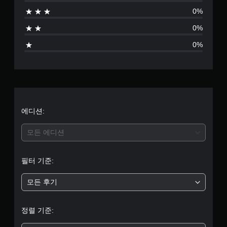
점
)
방
표
트
U
0%
에
시
게
롤
으
D
서
됩
임
을
)
0%
소
니
에
검
로
텍
리
다
서
토
0%
스
가
.
사
할
트
부
들
용
수
가
리
하
있
캡
표
터
도
는
습
시
션
록
각
니
됩
(
5
오
아
다
니
고
디
날
.
다
개
에디션:
오
급
로
.
출
)
그
튜
별
력
스
모든 에디션
소
토
을
시
틱
리
중
설
리
에
각
및
정
얼
대
필터 기준:
적
사
할
평
해
리
안
운
수
수
마
드
정
모든 후기
있
균
평
인
효
감
습
및
과
더
(
니
5
수
가
정렬 기준:
기
다
언
직
모
.
제
본
개
동
두