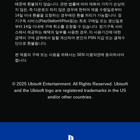
때문에 환불되지 않습니다. 관련 법률에 따라 재화의 가치가 손상되
니
다
마
지 않은, 즉 다운로드 하지 않은 경우에 한하여 제품 수령일로부터 
다
.
지
14일 이내 환불을 요청하신 경우에만 환불 처리가 가능합니다. 정
.
막
기구독 서비스(PlayStation®Plus등)는 최초 구매일 또는 갱신일로
으
모
부터 14일 이내에 구매 취소를 요청할 수 있습니다. 정기구독 서비
로
션
스에서 제공하는 혜택의 일부를 사용한 경우, 미 사용기간에 대한 
플
금액이 구매 금액에서 일할 계산되어 본인의 PSN 지갑 또는 결제수
컨
레
단으로 환불됩니다.
트
이
롤
한
본 제품의 구매 또는 사용을 위해서는 SEN 이용약관에 동의하셔야 
없
부
합니다.
분
이
부
플
터
레
이
이
© 2025 Ubisoft Entertainment. All Rights Reserved. Ubisoft
어
가
and the Ubisoft logo are registered trademarks in the US
서
능
게
and/or other countries.
임
게
을
임
진
을
행
플
할
레
수
이
있
할