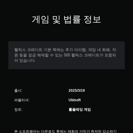
있
시
색
습
각
할
니
적
때
게임 및 법률 정보
다
정
빠
(
보
르
오
를
게
프
통
또
라
해
는
인
어
제
헬릭스 크레디트 기본 팩에는 추가 아이템, 게임 내 화폐, 자
플
디
한
원 등을 잠금 해제할 수 있는 500 헬릭스 크레디트가 포함되
레
에
시
어 있습니다.
이
서
간
에
소
내
서
리
에
만
가
버
가
나
튼
능
오
을
출시:
2025/3/19
)
고
누
.
퍼블리셔:
Ubisoft
있
르
는
지
장르:
롤플레잉 게임
지
않
수
볼
아
동
수
도
저
있
됩
장
본 소프트웨어는 다운로드 후에는 재화의 가치가 현저히 감소하기 
습
니