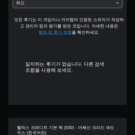
든
최신
)
작
캡
지
의
별
스
션
게
게
민
으
임
크
임
감
모든 후기는 이 게임이나 아이템의 인증된 소유자가 작성하
로
플
린
플
도
고 관리자 팀의 평가를 받은 것입니다. 자세한 내용은
표
레
리
레
를
시
별점 및 후기 정책
을 확인하세요.
이
더
이
조
됩
또
튜
(
정
니
는
토
기
할
다
영
리
수
본
.
상
얼
있
)
시
을
습
일치하는 후기가 없습니다. 다른 검색
청
스
검
명
니
조합을 사용해 보세요.
중
크
토
료
다
에
린
할
.
한
시
리
수
캡
각
더
있
션
적
조
를
습
으
이
정
더
니
로
용
읽
가
다
불
하
기
.
능
편
여
쉬
한
할
게
운
스
연
수
임
방
헬릭스 크레디트 기본 팩 (500) - 어쌔신 크리드 섀도
틱
있
습
플
식
우스 (한국어판)