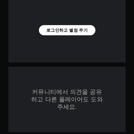
반
는
모
레
으
카
전
이
드
로
메
(
를
캡
게
라
시
고
션
임
움
작
이
급
진
직
하
표
)
로그인하고 별점 주기
행
임
고
시
결
게
및
설
됩
과
임
효
정
니
에
에
과
을
다
영
서
를
조
.
향
사
비
정
을
용
활
할
미
대
하
성
수
치
는
화
형
있
지
각
할
캡
지
않
아
수
만
션
는
커뮤니티에서 의견을 공유
날
있
,
더
자
로
습
하고 다른 플레이어도 도와
게
읽
유
그
니
임
주세요.
기
로
스
다
플
쉽
운
틱
.
레
도
환
에
이
록
경
대
와
오
큰
에
해
관
디
폰
서