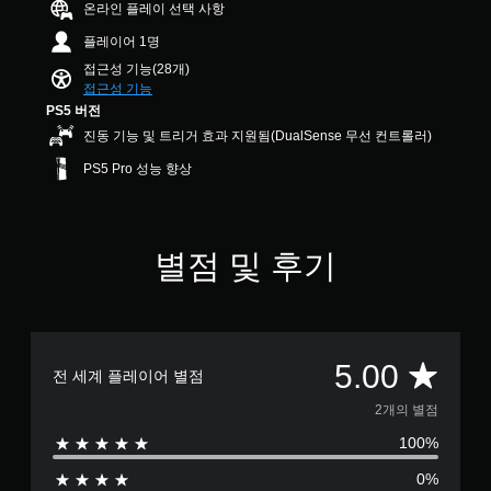
스
온라인 플레이 선택 사항
력
낮
시
용
트
이
출
됩
할
플레이어 1명
동
수
더
니
수
접근성 기능(28개)
일
있
읽
다
있
접근성 기능
하
습
기
.
습
PS5 버전
도
니
쉽
니
록
다
도
다
진동 기능 및 트리거 효과 지원됨(DualSense 무선 컨트롤러)
대
설
.
록
.
형
PS5 Pro 성능 향상
정
큰
자
할
폰
컨
조
수
막
트
트
정
있
로
더
롤
습
가
메
별점 및 후기
읽
리
니
뉴
능
기
다
마
및
한
쉽
.
헤
인
스
도
드
더
록
틱
업
큰
3
민
언
총
5.00
디
전 세계 플레이어 별점
폰
D
감
제
스
트
든
오
도
2
플
2개의 별점
로
지
디
(
레
자
게
100%
별
오
고
이
막
임
(
급
사
이
0%
컨
H