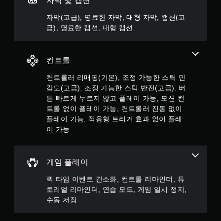
자막 및 캡션
르
습
임
을
게
니
플
자막(고급), 명료한 자막, 대형 자막, 캡션(고
통
누
다
레
해
급), 명료한 캡션, 대형 캡션
르
.
이
서
지
또
도
는
않
전
영
컨트롤
고
달
상
플
됩
시
컨트롤러 리매핑(기본), 조정 가능한 스틱 민
니
레
청
감도(고급), 조정 가능한 스틱 반전(고급), 버
다
이
중
.
튼 빠르게 누르지 않고 플레이 가능, 모션 컨
가
에
트롤 없이 플레이 가능, 컨트롤러 진동 없이
능
언
플레이 가능, 적응형 트리거 효과 없이 플레
오
제
게
이 가능
든
디
임
지
오
을
게
플
방
임
레
향
게임 플레이
을
이
표
일
하
퀵 타임 이벤트 간소화, 컨트롤 리마인더, 튜
시
시
고
토리얼 리마인더, 연습 모드, 게임 일시 정지,
정
추
메
수동 저장
지
가
뉴
할
적
를
수
인
탐