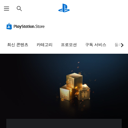
검
색
명
음
자
컨
퀵
료
량
막
트
타
한
컨
(
롤
임
텍
트
고
러
이
스
롤
급
리
벤
최신 콘텐츠
카테고리
프로모션
구독 서비스
둘러보
트
)
매
트
개
핑
간
별
더
게
(
소
적
읽
임
으
기
화
기
의
로
쉬
모
본
퀵
오
운
든
)
타
디
방
음
임
사
오
식
성
이
전
음
으
대
벤
설
량
로
화
트
정
을
메
가
(
된
낮
뉴
자
제
레
추
및
막
한
이
고
헤
으
시
아
음
드
로
간
웃
소
업
표
내
옵