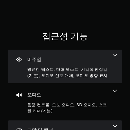
수
련
트
플
오
평
된
로
레
신
및
추
캡
이
수
호
가
션
방
직
대
적
이
법
이
체
인
표
을
동
접근성 기능
텍
오
시
연
동
스
디
됩
습
작
트
오
니
할
을
및
정
다
수
반
시
보
.
있
전
비주얼
각
가
습
시
적
시
니
킬
명료한 텍스트, 대형 텍스트, 시각적 안정감
정
각
다
수
(기본), 오디오 신호 대체, 오디오 방향 표시
보
적
.
있
를
으
습
전
로
니
달
게
또
오디오
다
받
임
는
.
지
일
컨
음량 컨트롤, 모노 오디오, 3D 오디오, 스크
못
시
트
린 리더(기본)
할
버
롤
정
수
튼
러
지
도
진
빠
있
게
동