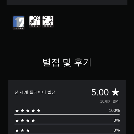
터
5
개
별
중
평
균
5
개
별
별점 및 후기
총
5.00
전 세계 플레이어 별점
1
10개의 별점
100%
0
0%
별
0%