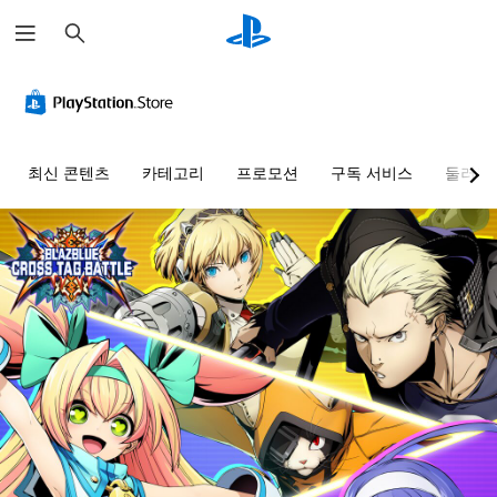
검
색
최신 콘텐츠
카테고리
프로모션
구독 서비스
둘러보