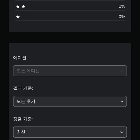
점
0%
으
0%
로
부
터
5
에디션:
개
모든 에디션
별
필터 기준:
중
모든 후기
평
균
정렬 기준:
5
최신