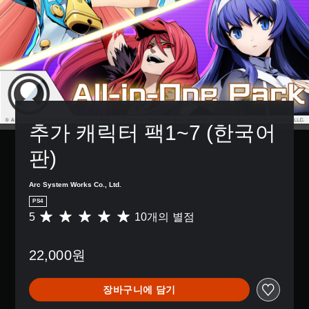
추가 캐릭터 팩1~7 (한국어
판)
Arc System Works Co., Ltd.
PS4
5
10개의 별점
총
1
0
22,000원
별
점
으
장바구니에 담기
로
부