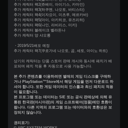
추가 캐릭터 팩2(쥬베이, 아이기스, 카마인)
추가 캐릭터 팩3(하쿠멘, 나오토, 바티스타)
추가 캐릭터 팩4(이자요이, 미츠루, 메르카바)
추가 캐릭터 팩5(마이, 아키히코, 유즈리하)
추가 캐릭터 팩6(나인, 라비리스, 미카)
추가 캐릭터 블레이크 벨라돈나
추가 캐릭터 양 샤오롱
・2019/5/21배포 예정
추가 캐릭터 팩7(쿠로가네 나오토, 곰, 세토, 아이노 하트)
상기의 캐릭터는 단품 스토어 판매 개시와 동시에 패치가 배
포되며 패치 적용 후 자동으로 사용 가능합니다.
본 추가 콘텐츠를 이용하려면 별매의 게임 디스크를 구매하
거나 PlayStation™Store에서 해당 게임을 먼저 다운로드 하
셔야 합니다. 또한 게임 데이터의 인스톨과 최신 패치의 적용
이 필요합니다.
본 프로그램 또는 데이터는 SIE 또는 공식 판매상에 의해 유
통된 한국판(아시아판)의 게임 소프트웨어(정품)에만 호환이
됩니다. 다른 지역의 프로그램 또는 데이터와의 호환성은 보
장되지 않습니다.
권리표기:
© ARC SYSTEM WORKS