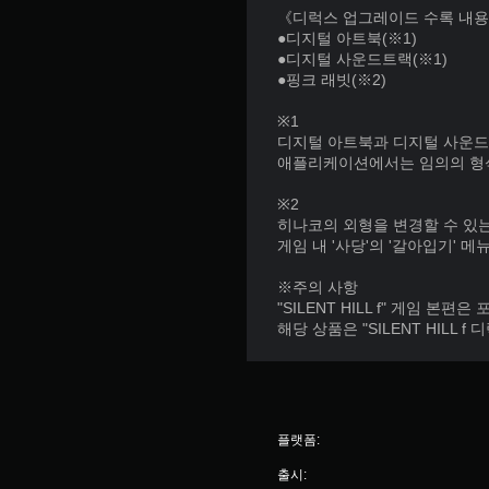
플
《디럭스 업그레이드 수록 내
르
레
●디지털 아트북(※1)
게
이
●디지털 사운드트랙(※1)
또
에
●핑크 래빗(※2)
는
서
제
만
※1
한
가
디지털 아트북과 디지털 사운
시
능
애플리케이션에서는 임의의 형
간
)
내
.
※2
에
히나코의 외형을 변경할 수 있
버
수
게임 내 '사당'의 '갈아입기' 
튼
을
동
※주의 사항
누
저
"SILENT HILL f" 게임 본
르
장
해당 상품은 "SILENT HIL
지
마
않
지
아
막
도
으
됩
로
니
플랫폼:
플
다
레
출시:
.