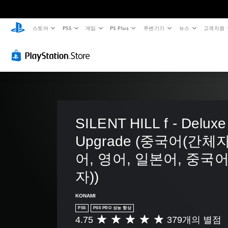
스토어
PS5
게임
PS Plus
주변기기
뉴스
고객지원
색
음
자
컨
퀵
대
량
막
트
타
체
컨
없
롤
임
트
이
러
이
게
롤
플
리
벤
임
을
레
매
트
개
플
이
핑
간
별
레
적
가
(
소
이
으
능
기
화
SILENT HILL f - Deluxe
할
로
본
게
퀵
때
오
Upgrade (중국어(간체자
)
임
타
색
디
에
임
을
사
어, 영어, 일본어, 중국
오
음
이
인
전
음
성
벤
식
자))
설
량
대
트
하
정
을
화
(
지
된
낮
KONAMI
가
제
못
레
추
PS5
PS5 PRO 성능 향상
포
한
해
이
고
4.75
379개의 별점
함
시
도
총
아
음