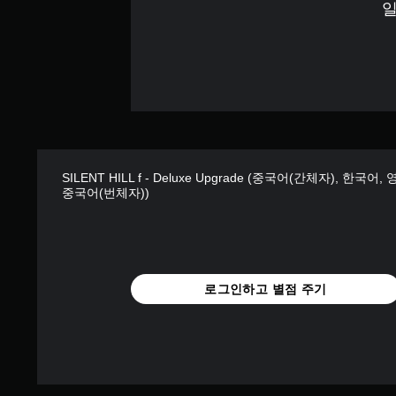
조
일
마
정
인
가
더
능
언
한
제
스
든
틱
지
반
게
임
전
플
SILENT HILL f - Deluxe Upgrade (중국어(간체자), 한국어,
(
레
중국어(번체자))
기
이
본
튜
)
토
리
스
얼
틱
로그인하고 별점 주기
을
을
검
반
토
전
할
시
수
킬
있
수
습
있