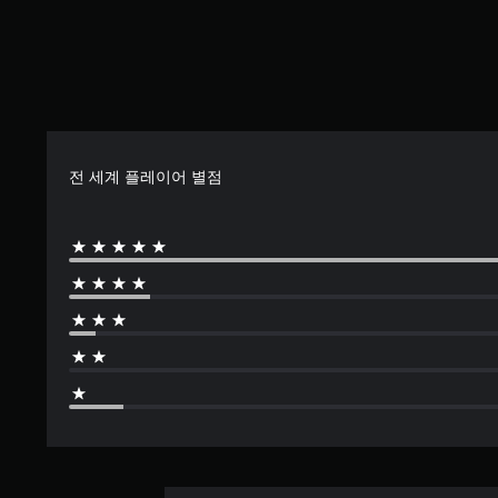
막
들
수
할
션
(
리
준
수
을
도
고
을
있
이
록
낮
습
급
용
오
출
니
)
할
디
수
다
수
게
오
있
.
있
임
출
습
습
의
전 세계 플레이어 별점
력
니
니
모
을
다
다
든
설
.
.
음
정
성
할
컨
대
조
수
트
화
있
정
가
롤
습
가
자
니
리
능
막
다
마
한
으
.
인
스
로
더
표
틱
시
민
언
됩
제
감
니
든