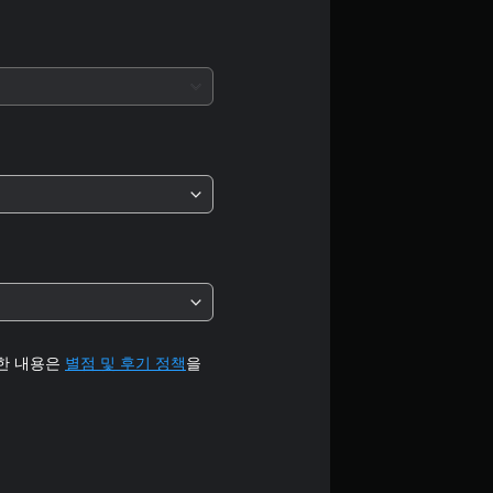
로
부
터
5
개
별
중
평
균
세한 내용은
별점 및 후기 정책
을
4
.