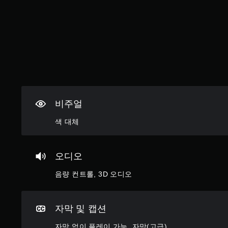
니
는
다
일
.
부
옵
션
게
이
임
제
일
공
시
됩
정
니
비주얼
다
지
.
게
색 대체
임
버
플
레
튼
오디오
이
빠
또
르
음량 컨트롤, 3D 오디오
는
게
영
누
상
르
자막 및 캡션
시
청
지
자막 없이 플레이 가능, 자막(고급)
중