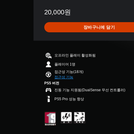
되
간
지
3
웃
소
지
내
장
7
옵
거
20,000원
않
에
이
9
션
할
기
화
없
별
으
수
때
면
거
점
로
있
장바구니에 담기
문
상
나
으
컨
습
에
의
,
로
트
니
자
안
중
부
롤
다
막
내
요
터
을
.
없
에
한
5
변
오프라인 플레이 활성화됨
이
따
색
개
경
3
플
라
을
별
플레이어 1명
하
D
레
수
더
중
거
접근성 기능(18개)
이
행
쉽
평
오
나
접근성 기능
할
해
게
균
디
,
PS5 버전
수
야
구
4
일
오
진동 기능 지원됨(DualSense 무선 컨트롤러)
있
하
분
.
부
사
습
는
할
7
컨
PS5 Pro 성능 향상
방
니
작
수
5
트
에
다
업
있
개
롤
서
.
)
도
별
재
소
의
록
배
리
도
변
치
자
가
전
경
옵