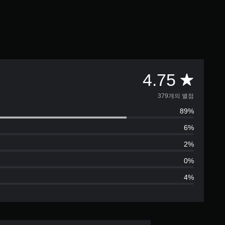
총
4.75
3
379개의 별점
89%
7
6%
9
2%
별
0%
4%
점
으