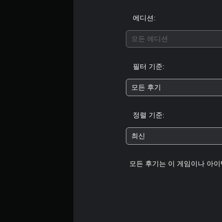
도
다
지
(
.
게
에디션:
기
임
본
컨
모든 에디션
)
트
롤
일
을
필터 기준:
부
검
스
토
모든 후기
틱
할
민
수
감
있
정렬 기준:
도
습
옵
니
션
최신
다
이
.
제
공
모든 후기는 이 게임이나 아이
됩
튜
니
토
다
리
.
얼
리