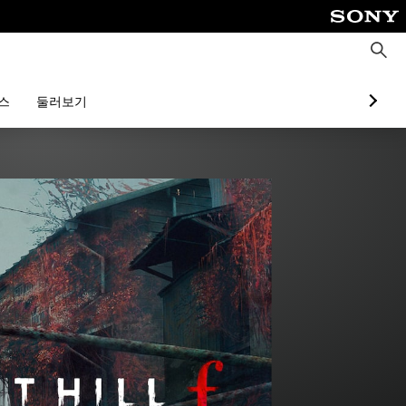
검
색
스
둘러보기