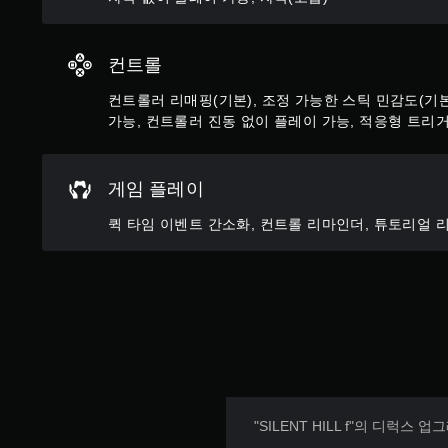
않
에
고
언
플
제
컨트롤
레
든
이
지
컨트롤러 리매핑(기본), 조정 가능한 스틱 민감도(기본
가
게
가능, 컨트롤러 진동 없이 플레이 가능, 적응형 트리
임
능
을
게
일
임
게임 플레이
시
을
정
플
퀵 타임 이벤트 간소화, 컨트롤 리마인더, 튜토리얼 리
지
레
할
이
수
하
있
고
습
메
니
뉴
다
를
(
탐
오
색
프
할
라
"SILENT HILL f"의 디럭스
때
인
빠