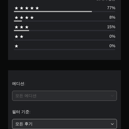
1
77%
3
8%
별
15%
점
0%
으
0%
로
부
터
5
에디션:
개
모든 에디션
별
필터 기준:
중
모든 후기
평