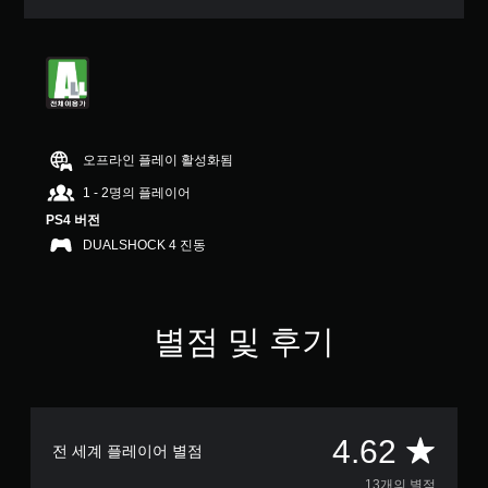
터
5
개
별
중
평
균
4
오프라인 플레이 활성화됨
.
6
1 - 2명의 플레이어
2
PS4 버전
개
DUALSHOCK 4 진동
별
별점 및 후기
총
4.62
전 세계 플레이어 별점
13개의 별점