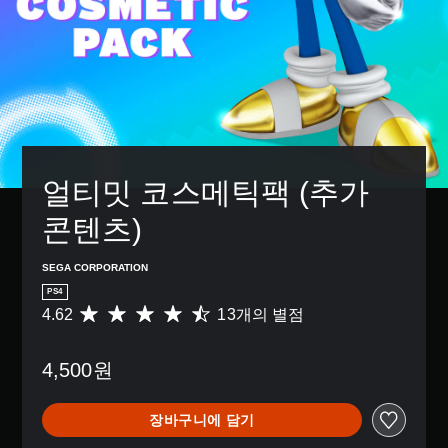
얼티밋 코스메틱팩 (추가 
콘텐츠)
SEGA CORPORATION
PS4
4.62
13개의 별점
총
1
3
4,500원
별
점
으
장바구니에 담기
로
부