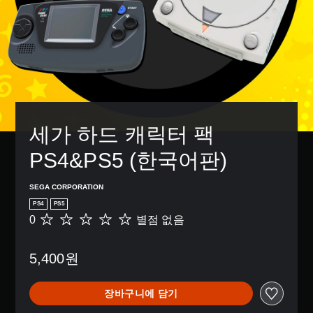
세가 하드 캐릭터 팩 
PS4&PS5 (한국어판)
SEGA CORPORATION
PS4
PS5
0
별점 없음
별
점
없
5,400원
음
장바구니에 담기