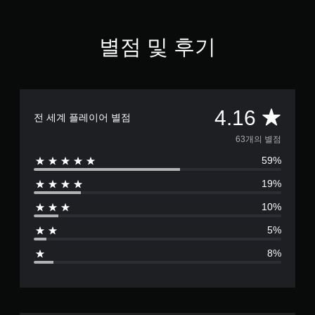
1
6
개
별점 및 후기
별
총
4.16
전 세계 플레이어 별점
6
63개의 별점
59%
3
19%
별
10%
점
5%
으
8%
로
부