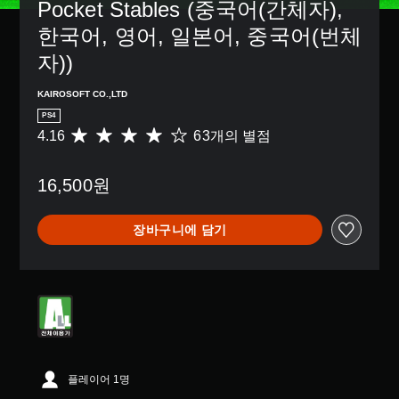
Pocket Stables (중국어(간체자), 
한국어, 영어, 일본어, 중국어(번체
자))
KAIROSOFT CO.,LTD
PS4
4.16
63개의 별점
총
6
3
16,500원
별
점
으
장바구니에 담기
로
부
터
5
개
별
중
평
균
4
플레이어 1명
.