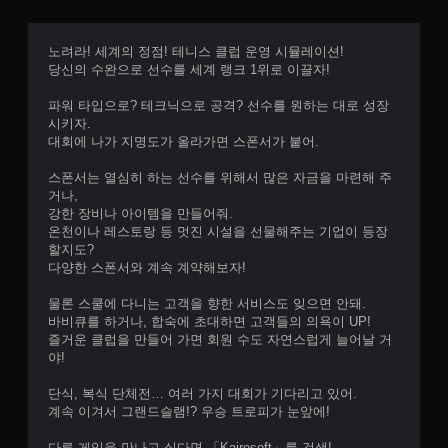
노려라! 세계의 정점! 테니스 클럽 운영 시뮬레이션!
당신의 수완으로 선수를 세계 랭크 1위로 이끌자!
파워 타입으로? 테크닉으로 공격? 선수를 원하는 대로 성장
시키자.
대회에 나가 지명도가 올라가면 스폰서가 붙어.
스폰서는 열심히 하는 선수를 위해서 많은 자금을 마련해 주
거나,
강한 장비나 아이템을 만들어줘.
온천이나 레스토랑 등 멋진 시설을 선물해주는 기업이 등장
할지도?
다양한 스폰서와 계속 계약해보자!
물론 스쿨에 다니는 고객을 향한 서비스도 잊으면 안돼.
바비큐를 하거나, 합숙에 초대하면 고객들의 의욕이 UP!
즐거운 클럽을 만들어 가면 회원 수도 자연스럽게 늘어날 거
야!
단식, 복식 단체전… 여러 가지 대회가 기다리고 있어.
계속 이겨서 그랜드슬램!? 우승 트로피가 눈앞에!
다른 게임을 만나고 싶다면 「Kairosoft」를 검색!