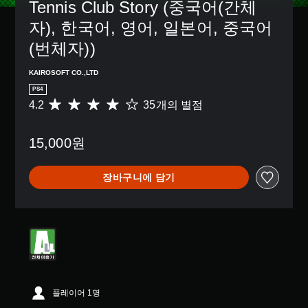
Tennis Club Story (중국어(간체
자), 한국어, 영어, 일본어, 중국어
(번체자))
KAIROSOFT CO.,LTD
PS4
4.2
35개의 별점
총
3
5
15,000원
별
점
으
장바구니에 담기
로
부
터
5
개
별
중
평
균
4
플레이어 1명
.