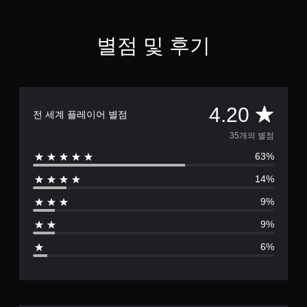
2
개
별
별점 및 후기
총
4.20
전 세계 플레이어 별점
3
35개의 별점
63%
5
14%
별
9%
점
9%
으
6%
로
부